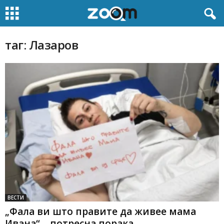
таг: Лазаров
ВЕСТИ
„Фала ви што правите да живее мама
Ивана“ – потресна порака...