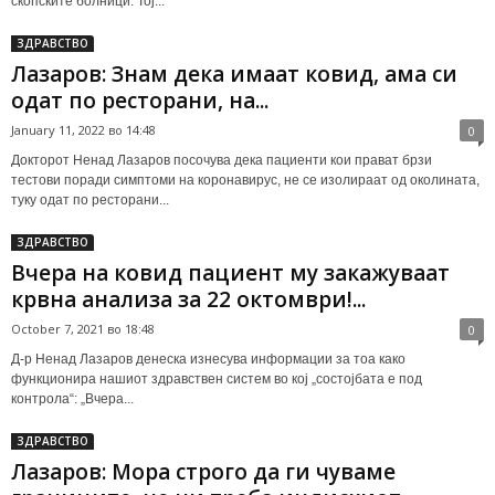
скопските болници. Тој...
ЗДРАВСТВО
Лазаров: Знам дека имаат ковид, ама си
одат по ресторани, на...
January 11, 2022 во 14:48
0
Докторот Ненад Лазаров посочува дека пациенти кои прават брзи
тестови поради симптоми на коронавирус, не се изолираат од околината,
туку одат по ресторани...
ЗДРАВСТВО
Вчера на ковид пациент му закажуваат
крвна анализа за 22 октомври!...
October 7, 2021 во 18:48
0
Д-р Ненад Лазаров денеска изнесува информации за тоа како
функционира нашиот здравствен систем во кој „состојбата е под
контрола“: „Вчера...
ЗДРАВСТВО
Лазаров: Мора строго да ги чуваме