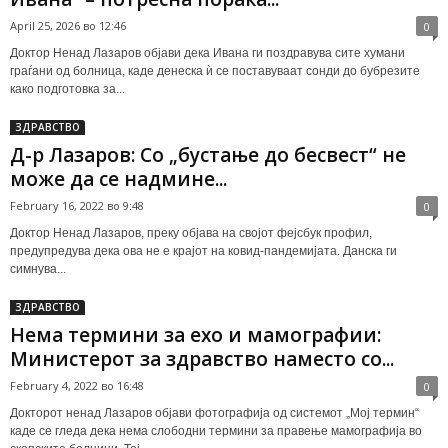
April 25, 2026 во 12:46
0
Доктор Ненад Лазаров објави дека Ивана ги поздравува сите хумани
граѓани од болница, каде денеска ѝ се поставуваат сонди до бубрезите
како подготовка за...
ЗДРАВСТВО
Д-р Лазаров: Со „бустање до бесвест“ не
може да се надмине...
February 16, 2022 во 9:48
0
Доктор Ненад Лазаров, преку објава на својот фејсбук профил,
предупредува дека ова не е крајот на ковид-пандемијата. Данска ги
симнува...
ЗДРАВСТВО
Нема термини за ехо и мамографии:
Министерот за здравство наместо со...
February 4, 2022 во 16:48
0
Докторот ненад Лазаров објави фотографија од системот „Мој термин“
каде се гледа дека нема слободни термини за правење мамографија во