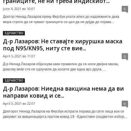
границите, не ни треба индискиот...
June 4, 2021 во 10:07
0
Доктор Ненад Лазаров преку Фејсбук упати апел до надлежните дека
мора строго да се чуваат границите со цел да не дојде до појава...
ЗДРАВСТВО
Д-р Лазаров: Не ставајте хируршка маска
под N95/KN95, ниту сте вие...
April 5, 2021 во 11:07
0
Д-р Ненад Лазаров објаснува како правилно да се носи двојна маска,
доколку веќе сте се одлучиле да носите две една врз друга. ...
ЗДРАВСТВО
Д-р Лазаров: Ниедна вакцина нема да ви
направи ковид и се...
April 3, 2021 во 22:07
0
Докторот Ненад Лазаров на Фејсбук испрати порака до сите лица кои се
двоумат за вакцинацијата против ковид 19. -Единствен соодветен избор...