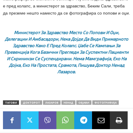
е пред колапс, а министерот за здравство, Беким Сали, треба
да преземе нешто наместо да се фотографира со попови и оџи.
Министерот За Здравство Место Со Попови И Оџи,
Делегации И Амбасадори, Нека Дојде Да Види Примарното
Здравство Како Е Пред Колапс. Џабе Се Кампањи За
Превенција Кога Базични Прегледи За Суспектни Пациенти
И Скрининзи Се Суспендирани. Нема Мамграфија, Ехо На
Дојка, Ехо На Простата, Срамота,
Пишува Доктор Ненад
Лазаров.
ТАГОВИ
ДОКТОРОТ
ЛАЗАРОВ
НЕНАД
ОБЈАВИ
ФОТОГРАФИЈА