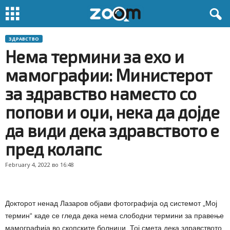
ЗДРАВСТВО
Нема термини за ехо и
мамографии: Министерот
за здравство наместо со
попови и оџи, нека да дојде
да види дека здравството е
пред колапс
February 4, 2022 во 16:48
Докторот ненад Лазаров објави фотографија од системот „Мој
термин“ каде се гледа дека нема слободни термини за правење
мамографија во скопските болници. Тој смета дека здравството