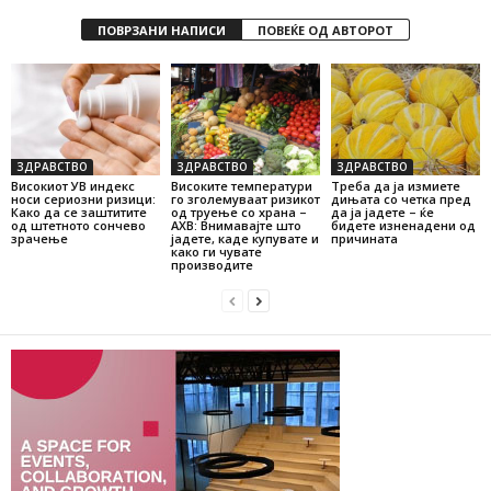
ПОВРЗАНИ НАПИСИ
ПОВЕЌЕ ОД АВТОРОТ
ЗДРАВСТВО
ЗДРАВСТВО
ЗДРАВСТВО
Високиот УВ индекс
Високите температури
Треба да ја измиете
носи сериозни ризици:
го зголемуваат ризикот
дињата со четка пред
Како да се заштитите
од труење со храна –
да ја јадете – ќе
од штетното сончево
АХВ: Внимавајте што
бидете изненадени од
зрачење
јадете, каде купувате и
причината
како ги чувате
производите