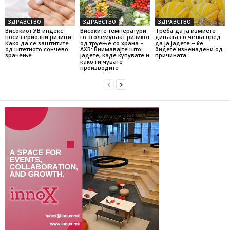
ЗДРАВСТВО
ЗДРАВСТВО
ЗДРАВСТВО
Високиот УВ индекс
Високите температури
Треба да ја измиете
носи сериозни ризици:
го зголемуваат ризикот
дињата со четка пред
Како да се заштитите
од труење со храна –
да ја јадете – ќе
од штетното сончево
АХВ: Внимавајте што
бидете изненадени од
зрачење
јадете, каде купувате и
причината
како ги чувате
производите