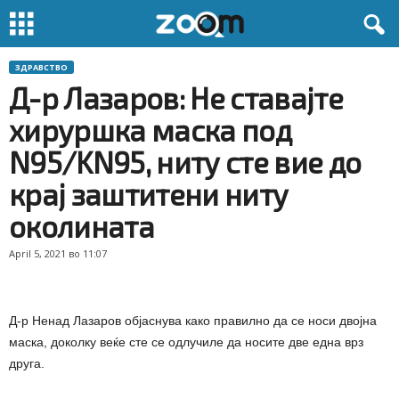
ЗДРАВСТВО
Д-р Лазаров: Не ставајте
хируршка маска под
N95/KN95, ниту сте вие до
крај заштитени ниту
околината
April 5, 2021 во 11:07
Д-р Ненад Лазаров објаснува како правилно да се носи двојна
маска, доколку веќе сте се одлучиле да носите две една врз
друга.