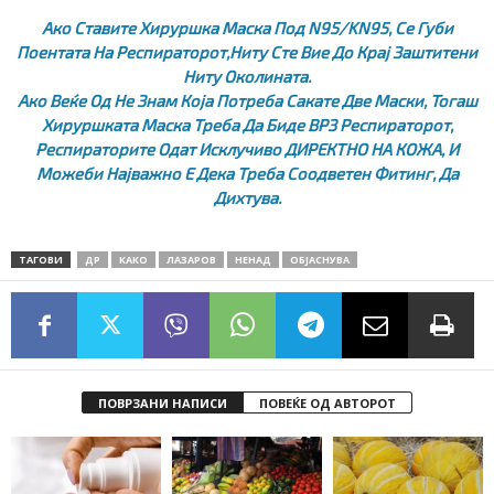
Ако Ставите Хируршка Маска Под N95/KN95, Се Губи
Поентата На Респираторот,ниту Сте Вие До Крај Заштитени
Ниту Околината.
Ако Веќе Од Не Знам Која Потреба Сакате Две Маски, Тогаш
Хируршката Маска Треба Да Биде ВРЗ Респираторот,
Респираторите Одат Исклучиво ДИРЕКТНО НА КОЖА, И
Можеби Најважно Е Дека Треба Соодветен Фитинг, Да
Дихтува.
ТАГОВИ
ДР
КАКО
ЛАЗАРОВ
НЕНАД
ОБЈАСНУВА
ПОВРЗАНИ НАПИСИ
ПОВЕЌЕ ОД АВТОРОТ