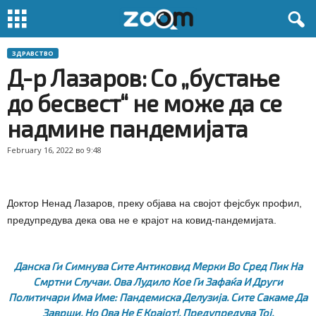
ЗДРАВСТВО
Д-р Лазаров: Со „бустање
до бесвест“ не може да се
надмине пандемијата
February 16, 2022 во 9:48
Доктор Ненад Лазаров, преку објава на својот фејсбук профил,
предупредува дека ова не е крајот на ковид-пандемијата.
Данска Ги Симнува Сите Антиковид Мерки Во Сред Пик На
Смртни Случаи. Ова Лудило Кое Ги Зафаќа И Други
Политичари Има Име: Пандемиска Делузија. Сите Сакаме Да
Заврши, Но Ова Не Е Крајот!,
Предупредува Тој.