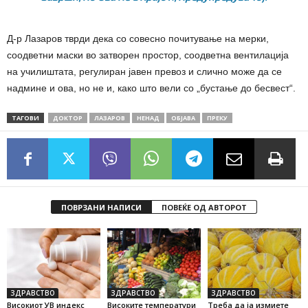
Д-р Лазаров тврди дека со совесно почитување на мерки,
соодветни маски во затворен простор, соодветна вентилација
на училиштата, регулиран јавен превоз и слично може да се
надмине и ова, но не и, како што вели со „бустање до бесвест“.
ТАГОВИ
ДОКТОР
ЛАЗАРОВ
НЕНАД
ОБЈАВА
ПРЕКУ
ПОВРЗАНИ НАПИСИ
ПОВЕЌЕ ОД АВТОРОТ
ЗДРАВСТВО
ЗДРАВСТВО
ЗДРАВСТВО
Високиот УВ индекс
Високите температури
Треба да ја измиете