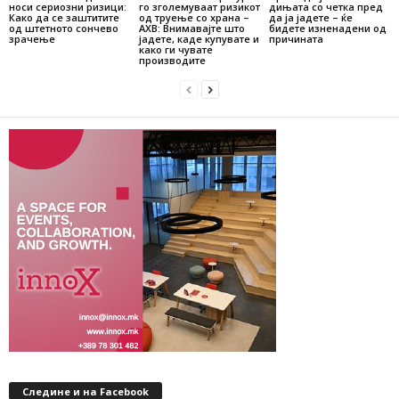
носи сериозни ризици:
го зголемуваат ризикот
дињата со четка пред
Како да се заштитите
од труење со храна –
да ја јадете – ќе
од штетното сончево
АХВ: Внимавајте што
бидете изненадени од
зрачење
јадете, каде купувате и
причината
како ги чувате
производите
Следине и на Facebook