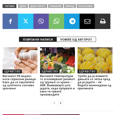
ТАГОВИ
ДЕКА
ДОКТОРОТ
ЛАЗАРОВ
НЕНАД
ПОСОЧУВА
ПОВРЗАНИ НАПИСИ
ПОВЕЌЕ ОД АВТОРОТ
ЗДРАВСТВО
ЗДРАВСТВО
ЗДРАВСТВО
Високиот УВ индекс
Високите температури
Треба да ја измиете
носи сериозни ризици:
го зголемуваат ризикот
дињата со четка пред
Како да се заштитите
од труење со храна –
да ја јадете – ќе
од штетното сончево
АХВ: Внимавајте што
бидете изненадени од
зрачење
јадете, каде купувате и
причината
како ги чувате
производите