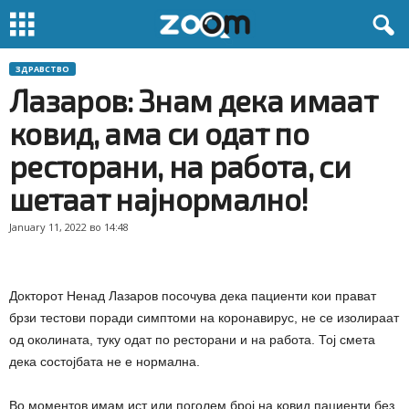
ЗДРАВСТВО
Лазаров: Знам дека имаат
ковид, ама си одат по
ресторани, на работа, си
шетаат најнормално!
January 11, 2022 во 14:48
Докторот Ненад Лазаров посочува дека пациенти кои прават
брзи тестови поради симптоми на коронавирус, не се изолираат
од околината, туку одат по ресторани и на работа. Тој смета
дека состојбата не е нормална.
Во моментов имам ист или поголем број на ковид пациенти без