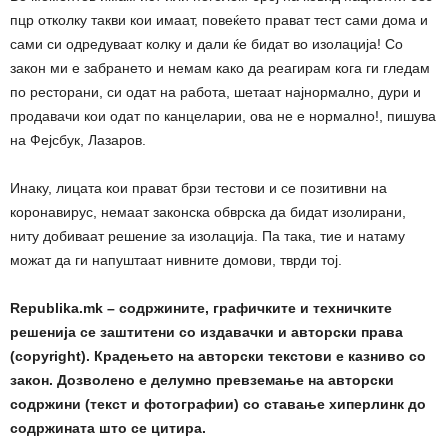
пцр отколку такви кои имаат, повеќето прават тест сами дома и
сами си одредуваат колку и дали ќе бидат во изолација! Со
закон ми е забрането и немам како да реагирам кога ги гледам
по ресторани, си одат на работа, шетаат најнормално, дури и
продавачи кои одат по канцеларии, ова не е нормално!, пишува
на Фејсбук, Лазаров.
Инаку, лицата кои прават брзи тестови и се позитивни на
коронавирус, немаат законска обврска да бидат изолирани,
ниту добиваат решение за изолација. Па така, тие и натаму
можат да ги напуштаат нивните домови, тврди тој.
Republika.mk – содржините, графичките и техничките
решенија се заштитени со издавачки и авторски права
(copyright). Крадењето на авторски текстови е казниво со
закон. Дозволено е делумно превземање на авторски
содржини (текст и фотографии) со ставање хиперлинк до
содржината што се цитира.