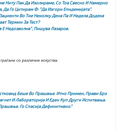
е Ниту Пак Да Изолираме, Со Тоа Свесно И Намерно
, Да Го Цитирам Ф: “да Изгори Епидемијата”.
ациенти Во Тие Неколку Дена Па И Недела Додека
аат Термин За Тест?
 Е Недозволив“
, Пишува Лазаров.
граѓани со различни искуства:
Постковид Беше Во Прашање. Итно Примен, Прави Брз
Магнет И Лабораторија И Еден Куп Други Испитвања.
Прашање. Го Спасија Дефинитивно.“