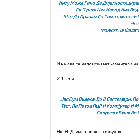
Ниту Може Рано Да Дијагностицирам
Се Пушта Цел Народ Низ Вода
Што Да Правам Со Симптоматски П
Чек
Молкот На Фелата
И на ова се надоврзуваат коментари на 
Х.Ј вели:
„Јас Сум Видела, Во 8 Септември, 
Тест, Па Потоа ПЦР И Компјутер И 
Сопругот Беше Во 
Но. Н. Д. има поинакво искуство: