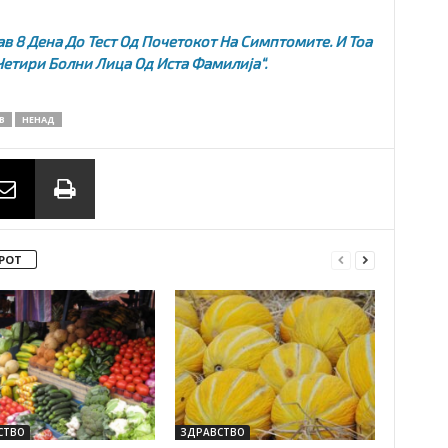
в 8 Дена До Тест Од Почетокот На Симптомите. И Тоа
 Четири Болни Лица Од Иста Фамилија“.
В
НЕНАД
РОТ
СТВО
ЗДРАВСТВО