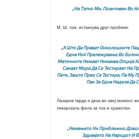
„На Татко Ми, Позитивен Во Ап
М. Ш. пак, истакнува друг проблем:
„А Што Да Прават Онколошките Пац
Една Ноќ Прележување Во Болница
Матичните Немаат Никаква Опција Ка
Сакаат Мора Да Се Тестираат На 
Пати, Зашто Прво Се Тестира, Па Му П
Пак За Една Недела Да С
Лазаров тврди и дека во овој момент, в
лекарската фела за тоа е срамотен:
„Немањето Ни Приближно Доволн
Здравјето На Народот И 