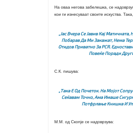
На оваа негова забелешка, се надоврзу
кои ги изнесуваат своите искуства. Така
„
Јас Вчера Се Јавив Кај Матичната,
Побарав Да Ми Закажат, Нема Терм
Отидов Приватно За PCR. Едноставн
Повеќе Поради Други
С.К. пишува:
„Така Е Од Почеток. На Мојот Сопр
Сеќавам Точно, Ама Имаше Сигурн
Потфрлање Книшка И Упа
М.М. од Скопје се надоврзува: