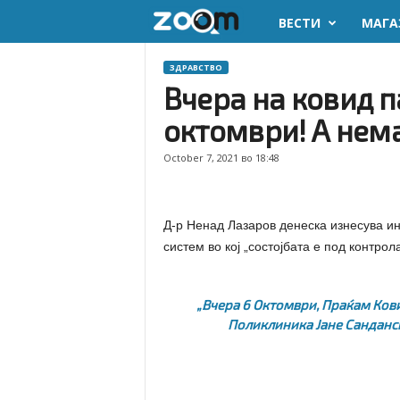
ВЕСТИ
МАГА
z
o
ЗДРАВСТВО
Вчера на ковид п
o
октомври! А нема
m
October 7, 2021 во 18:48
.
m
Д-р Ненад Лазаров денеска изнесува и
систем во кој „состојбата е под контрола
k
„Вчера 6 Октомври, Праќам Ков
Поликлиника Јане Санданс