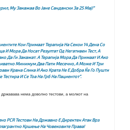
рил, Му Закажаа Во Јане Сандански За 25 Мај!“
иентите Кои Примаат Терапија На Секои 14 Дена Со
 И Мора Да Носат Резултат Од Негативен Тест, А
ко Да Ги Закажат. А Терапија Мора Да Примаат И Ако
Приватно Минимум Два Пати Месечно, А Може И Три
рави Крвна Слика И Ако Крвта Не Е Добра Ќе Го Пушти
е Тестира И Се Тоа На Грб На Пациентот“.
о државава нема доволно тестови, а молкот на
о PCR Тестови На Државно Е Директен Атак Врз
Флагрантно Кршење На Човековите Права!