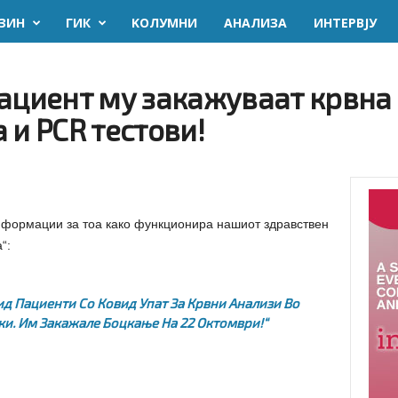
ЗИН
ГИК
KОЛУМНИ
AНАЛИЗА
ИНТЕРВЈУ
ациент му закажуваат крвна 
 и PCR тестови!
нформации за тоа како функционира нашиот здравствен
“:
ид Пациенти Со Ковид Упат За Крвни Анализи Во
ки.
Им Закажале Боцкање На 22 Октомври!“