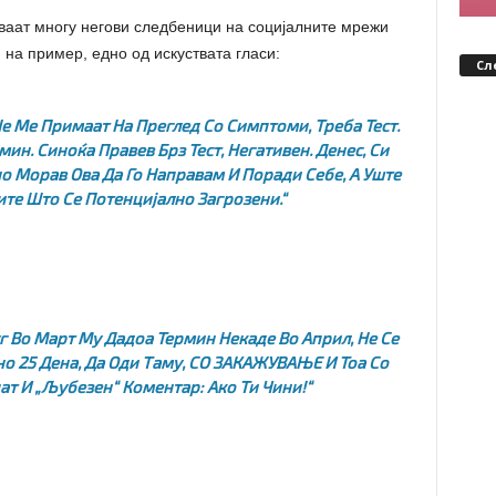
ваат многу негови следбеници на социјалните мрежи
, на пример, едно од искуствата гласи:
Сл
 Не Ме Примаат На Преглед Со Симптоми, Треба Тест.
ин. Синоќа Правев Брз Тест, Негативен. Денес, Си
о Морав Ова Да Го Направам И Поради Себе, А Уште
те Што Се Потенцијално Загрозени.“
уг Во Март Му Дадоа Термин Некаде Во Април, Не Се
о 25 Дена, Да Оди Таму, СО ЗАКАЖУВАЊЕ И Тоа Со
т И „љубезен“ Коментар: Ако Ти Чини!“