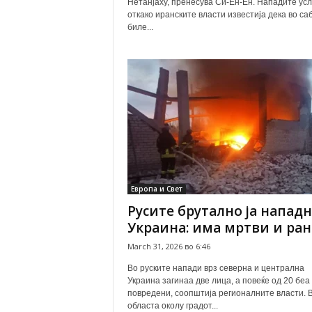
Нетанјаху, пренесува Си-Ен-Ен. Нападите усл
откако иранските власти известија дека во са
биле...
Европа и Свет
Русите брутално ја напад
Украина: има мртви и ра
March 31, 2026 во 6:46
Во руските напади врз северна и централна
Украина загинаа две лица, а повеќе од 20 беа
повредени, соопштија регионалните власти. 
областа околу градот...