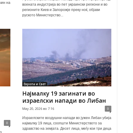
чин на
воената индустрија во пет украински региони и во
регионите Киев и Запорожје преку ноќ, објави
руското Министерство...
Европа и Свет
Најмалку 19 загинати во
израелски напади во Либан
May 20, 2026 во 7:16
0
Израелските воздушни напади во јужен Либан убија
0
најмалку 19 лица, соопшти Министерството за
здравство на земјата. Десет лица, меѓу кои три деца
з