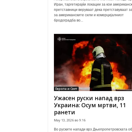
Иран, таргетирајќи локации за кои американс
претставници веруваат дека претставуваат з
за американските сили и комерцијалниот
бродоградба во...
Европа и Свет
Ужасен руски напад врз
Украина: Осум мртви, 11
ранети
May 13, 2026 во 9:16
Во руските напади врз Дњепропетровската о