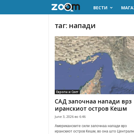
ВЕСТИ
МАГА
z
o
таг: напади
o
m
.
m
k
Европа и Свет
САД започнаа напади врз
иранскиот остров Кешм
June 3, 2026 во 6:46
Американските сили започнаа напади врз
иранскиот остров Кешм, во она што Централ