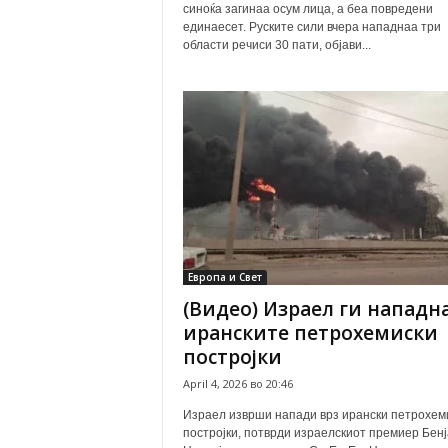
синоќа загинаа осум лица, а беа повредени
единаесет. Руските сили вчера нападнаа три
области речиси 30 пати, објави...
Европа и Свет
(Видео) Израел ги нападн
иранските петрохемиски
постројки
April 4, 2026 во 20:46
Израел изврши напади врз ирански петрохем
постројки, потврди израелскиот премиер Бен