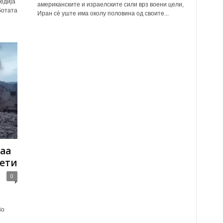
едија
американските и израелските сили врз воени цели,
ботата
Иран сè уште има околу половина од своите...
наа
нети
0
Во