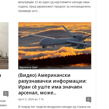
вклучувајќи 12 во еден од најголемите напади оваа
година, пред украинскиот предлог за неопределено
примирје што...
Европа и Свет
а
(Видео) Американски
разузнавачки информации:
Иран сè уште има значаен
арсенал, може...
0
April 3, 2026 во 7:16
0
иски
јамин
И покрај пет недели воздушни напади од страна на