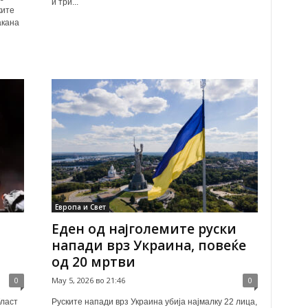
и три...
ките
акана
Европа и Свет
Еден од најголемите руски
напади врз Украина, повеќе
од 20 мртви
0
May 5, 2026 во 21:46
0
бласт
Руските напади врз Украина убија најмалку 22 лица,