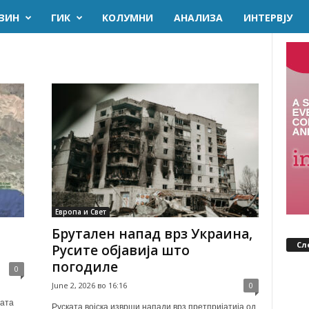
ЗИН
ГИК
KОЛУМНИ
AНАЛИЗА
ИНТЕРВЈУ
Европа и Свет
Брутален напад врз Украина,
Сл
Русите објавија што
погодиле
0
June 2, 2026 во 16:16
0
ната
Руската војска изврши напади врз претпријатија од