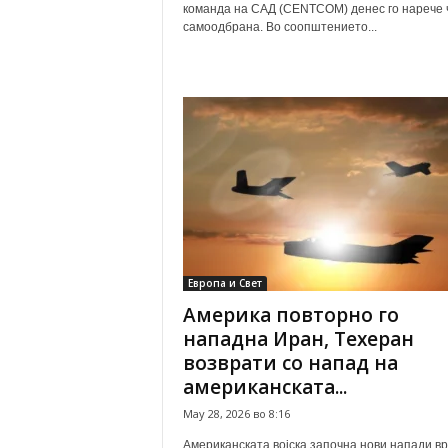
команда на САД (CENTCOM) денес го нарече 
самоодбрана. Во соопштението...
Европа и Свет
Америка повторно го
нападна Иран, Техеран
возврати со напад на
американската...
May 28, 2026 во 8:16
Американската војска започна нови напади вр