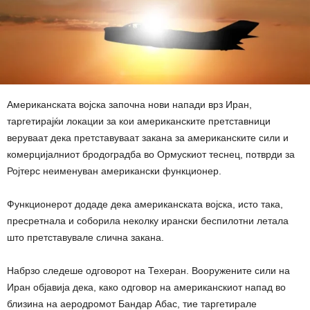
Американската војска започна нови напади врз Иран,
таргетирајќи локации за кои американските претставници
веруваат дека претставуваат закана за американските сили и
комерцијалниот бродоградба во Ормускиот теснец, потврди за
Ројтерс неименуван американски функционер.
Функционерот додаде дека американската војска, исто така,
пресретнала и соборила неколку ирански беспилотни летала
што претставувале слична закана.
Набрзо следеше одговорот на Техеран. Вооружените сили на
Иран објавија дека, како одговор на американскиот напад во
близина на аеродромот Бандар Абас, тие таргетирале