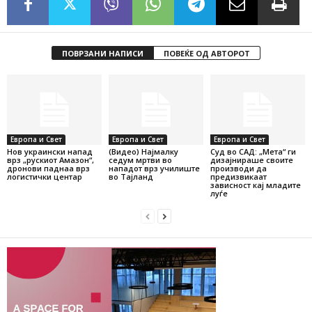
ПОВРЗАНИ НАПИСИ
ПОВЕЌЕ ОД АВТОРОТ
Европа и Свет
Европа и Свет
Европа и Свет
Нов украински напад
(Видео) Најмалку
Суд во САД: „Мета“ ги
врз „рускиот Амазон“,
седум мртви во
дизајнираше своите
дронови паднаа врз
нападот врз училиште
производи да
логистички центар
во Тајланд
предизвикаат
зависност кај младите
луѓе