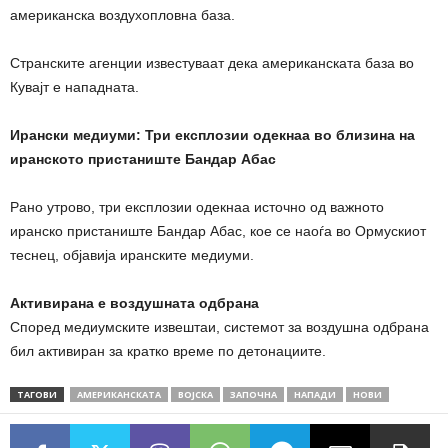
американска воздухопловна база.
Странските агенции известуваат дека американската база во
Кувајт е нападната.
Ирански медиуми: Три експлозии одекнаа во близина на
иранското пристаниште Бандар Абас
Рано утрово, три експлозии одекнаа источно од важното
иранско пристаниште Бандар Абас, кое се наоѓа во Ормускиот
теснец, објавија иранските медиуми.
Активирана е воздушната одбрана
Според медиумските извештаи, системот за воздушна одбрана
бил активиран за кратко време по детонациите.
ТАГОВИ
АМЕРИКАНСКАТА
ВОЈСКА
ЗАПОЧНА
НАПАДИ
НОВИ