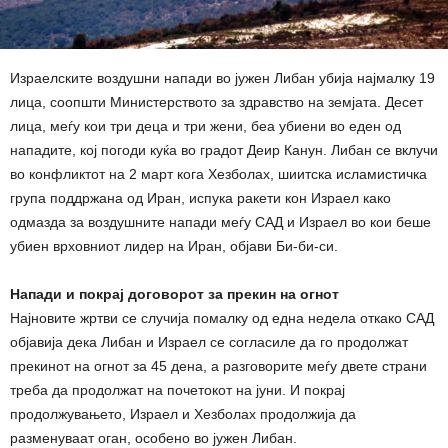
Израелските воздушни напади во јужен Либан убија најмалку 19
лица, соопшти Министерството за здравство на земјата. Десет
лица, меѓу кои три деца и три жени, беа убиени во еден од
нападите, кој погоди куќа во градот Деир Канун. Либан се вклучи
во конфликтот на 2 март кога Хезболах, шиитска исламистичка
група поддржана од Иран, испука ракети кон Израел како
одмазда за воздушните напади меѓу САД и Израел во кои беше
убиен врховниот лидер на Иран, објави Би-би-си.
Напади и покрај договорот за прекин на огнот
Најновите жртви се случија помалку од една недела откако САД
објавија дека Либан и Израел се согласиле да го продолжат
прекинот на огнот за 45 дена, а разговорите меѓу двете страни
треба да продолжат на почетокот на јуни. И покрај
продолжувањето, Израел и Хезболах продолжија да
разменуваат оган, особено во јужен Либан.