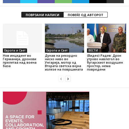
ПОВРЗАНИ НАПИСИ
ПОВЕЌЕ ОД АВТОРОТ
Европа и Свет
Европа и Свет
ВЕСТИ
Нов инцидент во
Дунав на рекордно
(Видео) Радев: Дрон
Германија, дронови
ниско ниво во
утрово навлегол во
прелетаа над воена
Унгарија, мотор од
бугарскиот воздушен
база
Втората светска војна
простор, нема
излезе на површината
повредени