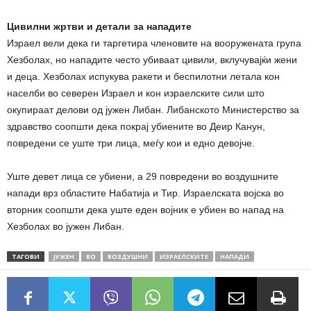
Цивилни жртви и детали за нападите
Израел вели дека ги таргетира членовите на вооружената група
Хезболах, но нападите често убиваат цивили, вклучувајќи жени
и деца. Хезболах испукува ракети и беспилотни летала кон
населби во северен Израел и кон израелските сили што
окупираат делови од јужен Либан. Либанското Министерство за
здравство соопшти дека покрај убиените во Деир Канун,
повредени се уште три лица, меѓу кои и едно девојче.
Уште девет лица се убиени, а 29 повредени во воздушните
напади врз областите Набатија и Тир. Израелската војска во
вторник соопшти дека уште еден војник е убиен во напад на
Хезболах во јужен Либан.
ТАГОВИ
ЈУЖЕН
ВО
ВОЗДУШНИ
ИЗРАЕЛСКИТЕ
НАПАДИ