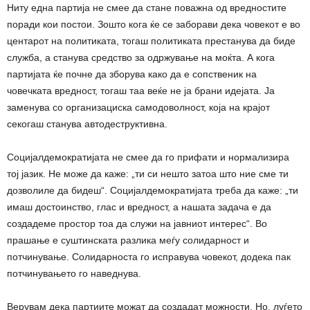
Ниту една партија не смее да стане поважна од вредностите
поради кои постои. Зошто кога ќе се заборави дека човекот е во
центарот на политиката, тогаш политиката престанува да биде
служба, а станува средство за одржување на моќта. А кога
партијата ќе почне да зборува како да е сопственик на
човечката вредност, тогаш таа веќе не ја брани идејата. Ја
заменува со организациска самодоволност, која на крајот
секогаш станува автодеструктивна.
Социјалдемократијата не смее да го прифати и нормализира
тој јазик. Не може да каже: „ти си нешто затоа што ние сме ти
дозволиле да бидеш“. Социјалдемократијата треба да каже: „ти
имаш достоинство, глас и вредност, а нашата задача е да
создадеме простор тоа да служи на јавниот интерес“. Во
прашање е суштинската разлика меѓу солидарност и
потчинување. Солидарноста го исправува човекот, додека пак
потчинувањето го наведнува.
Верувам дека партиите можат да создадат можности. Но, луѓето