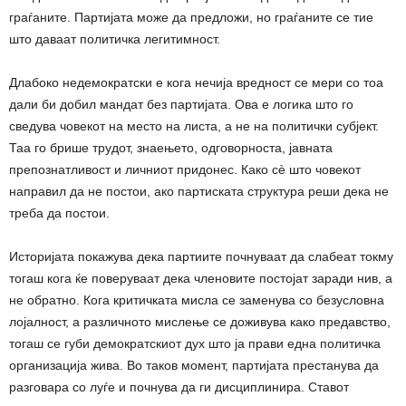
граѓаните. Партијата може да предложи, но граѓаните се тие
што даваат политичка легитимност.
Длабоко недемократски е кога нечија вредност се мери со тоа
дали би добил мандат без партијата. Ова е логика што го
сведува човекот на место на листа, а не на политички субјект.
Таа го брише трудот, знаењето, одговорноста, јавната
препознатливост и личниот придонес. Како сè што човекот
направил да не постои, ако партиската структура реши дека не
треба да постои.
Историјата покажува дека партиите почнуваат да слабеат токму
тогаш кога ќе поверуваат дека членовите постојат заради нив, а
не обратно. Кога критичката мисла се заменува со безусловна
лојалност, а различното мислење се доживува како предавство,
тогаш се губи демократскиот дух што ја прави една политичка
организација жива. Во таков момент, партијата престанува да
разговара со луѓе и почнува да ги дисциплинира. Ставот