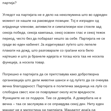
партија?
Угледот на партијата не е дело на неколкумина што во одреден
момент се нашле на раководни позиции. Тој е изграден од
илјадници членови, активисти и симпатизери кои стоеле зад
секоја победа, секоја кампања, секој освоен глас и секој тежок
период, често без да побараат нешто за себе. Партијата не се
гради во еден кабинет. Ја издигнуваат луѓето што лепеле
плакати на дожд, што разговарале со граѓани кога било
најтешко и што ја бранеле идејата и тогаш кога таа не носела
функција, а носела товар.
Погрешно е партијата да се претставува како добротворна
организација што дели животни шанси и од луѓето да се очекува
вечна благодарност. Партијата е политичка заедница на луѓе со
слободна свест, кои се поврзуваат околу исти вредности.
Функциите не се подарок. Тие се доверба. А довербата не е
вечна – таа се заслужува и се оправдува секој ден. Ниту еден
мандат не е милостина од партијата. Мандатот доаѓа од