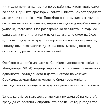
Ниту една политичка партија не се раѓа како институција сама
по себе. Нејзините простории, логото и името немаат вредност
ако зад нив не стојат луѓе. Партијата е онолку силна колку што
се силни нејзините членови, нејзините идеи и довербата што ја
ужива кај граѓаните. Ова разбирање на партијата нè води кон
една важна вистина, а тоа е дека партијата не смее да биде
култ кон структурата, туку простор во кој човекот се брани од
понижување, без разлика дали тоа понижување доаѓа од
економска, државна или партиска моќ.
Особено ова треба да важи за Социјалдемократскиот сојуз на
Македонија(СДСМ), партија која своето постоење го темели на
еднаквоста, солидарноста и достоинството на човекот.
Социјалдемократијата никогаш не била идеологија на
благодарност кон лидерите, туку на одговорност кон граѓаните.
Затоа, кога ќе се каже дека „партијата им дала сè на луѓето“,
вреди да се постави и спротивното прашање: кој ја гради таа