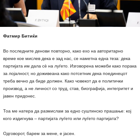
Фатмир Битиќи
Во последните денови повторно, како ехо на авторитарно
време кое мислев дека е зад нас, се наметна една теза: дека
партијата им дала сè на луѓето. Изговорена можеби како порака
за лојалност, но доживеана како потсетник дека поединецот
треба вечно да биде должен. Како човекот да е политички
производ, а не личност со труд, став, биографија, интегритет и
јавен придонес.
Тоа ме натера да размислам за едно суштинско прашање: кој
кого издигнува – партијата луѓето или луѓето партијата?
Одговорот, барем за мене, е јасен.