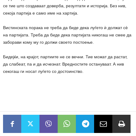
се тие што создаваат доверба, резултати и историја. Без нив,
секоја партија е само име на хартија.
Вистинската порака не треба да биде дека луѓето ѝ должат сè
на партијата. Треба да биде дека партијата никогаш не смее да
заборави кому му го должи своето постоење.
Бидејќи, на крајот, партиите не се вечни. Тие можат да растат,
да слабеат, па и да исчезнат. Вредностите остануваат. А нив
секогаш ги носат луѓето со достоинство.