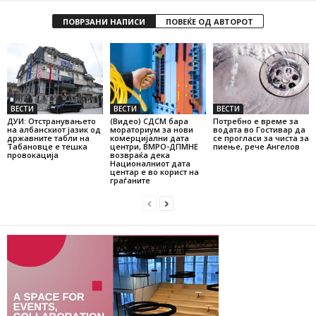
ПОВРЗАНИ НАПИСИ
ПОВЕЌЕ ОД АВТОРОТ
ВЕСТИ
ВЕСТИ
ВЕСТИ
ДУИ: Отстранувањето
(Видео) СДСМ бара
Потребно е време за
на албанскиот јазик од
мораториум за нови
водата во Гостивар да
државните табли на
комерцијални дата
се прогласи за чиста за
Табановце е тешка
центри, ВМРО-ДПМНЕ
пиење, рече Ангелов
провокација
возвраќа дека
Националниот дата
центар е во корист на
граѓаните