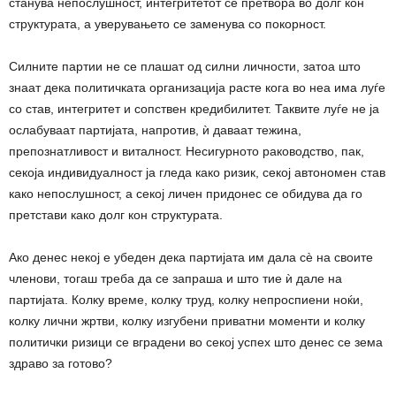
станува непослушност, интегритетот се претвора во долг кон
структурата, а уверувањето се заменува со покорност.
Силните партии не се плашат од силни личности, затоа што
знаат дека политичката организација расте кога во неа има луѓе
со став, интегритет и сопствен кредибилитет. Таквите луѓе не ја
ослабуваат партијата, напротив, ѝ даваат тежина,
препознатливост и виталност. Несигурното раководство, пак,
секоја индивидуалност ја гледа како ризик, секој автономен став
како непослушност, а секој личен придонес се обидува да го
претстави како долг кон структурата.
Ако денес некој е убеден дека партијата им дала сè на своите
членови, тогаш треба да се запраша и што тие ѝ дале на
партијата. Колку време, колку труд, колку непроспиени ноќи,
колку лични жртви, колку изгубени приватни моменти и колку
политички ризици се вградени во секој успех што денес се зема
здраво за готово?