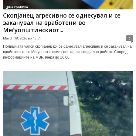
Црна хроника
Скопјанец агресивно се однесувал и се
заканувал на вработени во
Меѓуопштинскиот...
March 18, 2026 во 13:51
0
Полицијата уапси скопјанец кој се однесувал агресивно и се заканувал на
вработените во Меѓуопштинскиот центар за социјална работа. Според
информациите на МВР, вчера во 16:00...