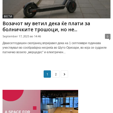
ВЕСТИ
Возачот му ветил дека ќе плати за
болничките трошоци, но не...
September 17, 2025 во 14:46
0
Дваесетгодишен скопјанец впријавил дека на 1 септември годинава
учествувал во сообраќајна несреќа во Шуто Оризари, во која се судриле
патничко возило „мерцедес“ и електричен...
1
2