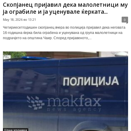
Скопјанец пријавил дека малолетници му
ја ограбиле и ја уценувале ќерката...
May 18, 2026 во 13:21
0
Четириесетгодишен скопјанец вчера во полиција пријавил дека неговата
16-годишна ќерка била ограбена и уценувана од група малолетници на
подрачјето на општина Чаир. Според пријавеното,...
Црна хроника