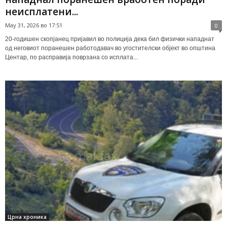
неисплатени...
May 31, 2026 во 17:51
0
20-годишен скопјанец пријавил во полиција дека бил физички нападнат
од неговиот поранешен работодавач во угостителски објект во општина
Центар, по расправија поврзана со исплата...
Црна хроника