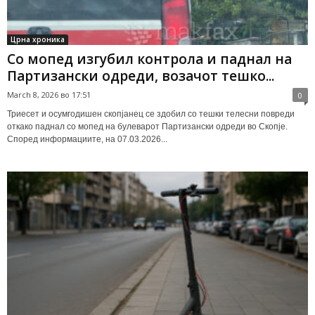
Црна хроника
Со мопед изгубил контрола и паднал на
Партизански одреди, возачот тешко...
March 8, 2026 во 17:51
0
Триесет и осумгодишен скопјанец се здобил со тешки телесни повреди
откако паднал со мопед на булеварот Партизански одреди во Скопје.
Според информациите, на 07.03.2026...