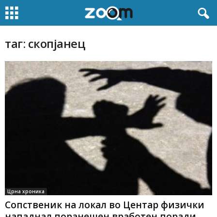
таг: скопјанец
Црна хроника
Сопственик на локал во Центар физички
нападнал поранешен вработен поради