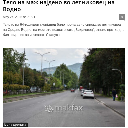
Тело на маж најдено во летниковец на
Водно
May 24, 2026 во 21:21
0
Телото на 64-годишен скопјанец било пронајдено синоќа во летниковец
на Средно Водно, на местото познато како „Видиковец“, откако претходно
бил пријавен за исчезнат. Станува...
Црна хроника