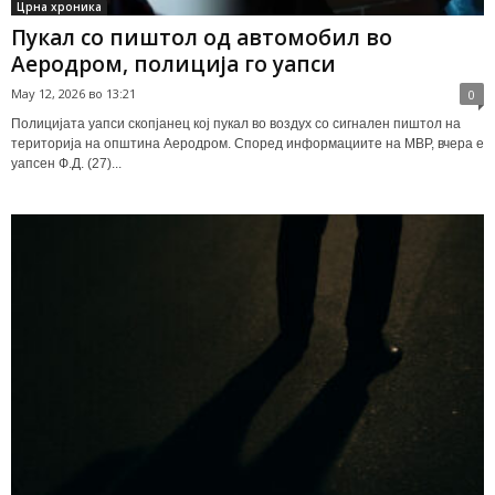
Црна хроника
Пукал со пиштол од автомобил во
Аеродром, полиција го уапси
May 12, 2026 во 13:21
0
Полицијата уапси скопјанец кој пукал во воздух со сигнален пиштол на
територија на општина Аеродром. Според информациите на МВР, вчера е
уапсен Ф.Д. (27)...