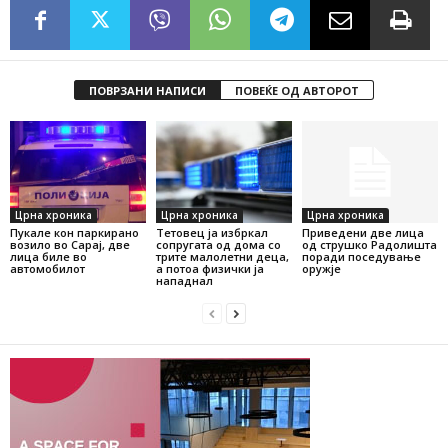
ПОВРЗАНИ НАПИСИ
ПОВЕЌЕ ОД АВТОРОТ
Црна хроника
Црна хроника
Црна хроника
Пукале кон паркирано
Тетовец ја избркал
Приведени две лица
возило во Сарај, две
сопругата од дома со
од струшко Радолишта
лица биле во
трите малолетни деца,
поради поседување
автомобилот
а потоа физички ја
оружје
нападнал