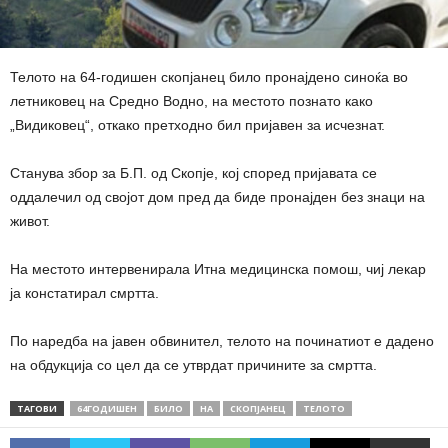
Телото на 64-годишен скопјанец било пронајдено синоќа во
летниковец на Средно Водно, на местото познато како
„Видиковец“, откако претходно бил пријавен за исчезнат.
Станува збор за Б.П. од Скопје, кој според пријавата се
оддалечил од својот дом пред да биде пронајден без знаци на
живот.
На местото интервенирала Итна медицинска помош, чиј лекар
ја констатирал смртта.
По наредба на јавен обвинител, телото на починатиот е дадено
на обдукција со цел да се утврдат причините за смртта.
ТАГОВИ
64ГОДИШЕН
БИЛО
НА
СКОПЈАНЕЦ
ТЕЛОТО