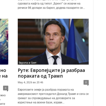
суровата нафта од типот „Брент“ се искачи на
речиси 98 долари за барел, додека пазарите се...
Европа и Свет
рно
Руте: Европејците ја разбраа
 на
пораката од Трамп
May 4, 2026 во 20:46
0
0
Европските земји ја разбраа пораката на
американскиот претседател Доналд Трамп и сега се
ежно
грижат за спроведување на договорите за
о
користење на воени бази, изјави...
ните