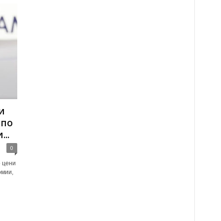
и
 по
..
0
о цени
омии,