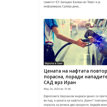
самитот ЕУ-Западен Балкан во Тиват и ја
информираа Србија дека...
Европа и Свет
Цената на нафтата повто
порасна, поради нападите
САД врз Иран
May 26, 2026 во 10:46
Европските берзански индекси денес се прет
во пад, а цената на нафтата „Брент“ повторн
порасна за речиси два проценти, бидејќи вое