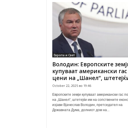
Европа и Свет
Володин: Европските земј
купуваат американски гас
цени на „Шанел“, штетејќи.
October 22, 2025 во 19:46
Европските земји купуваат американски гас п
на „Шанел“, штетејќи им на сопствените екон
изјави Вјачеслав Володин, претседател на
Државната Дума, долниот дом на...