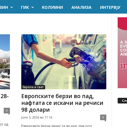
ЗИН
ГИК
KОЛУМНИ
AНАЛИЗА
ИНТЕРВЈУ
Европа и Свет
 28-
Европските берзи во пад,
Сл
нафтата се искачи на речиси
98 долари
0
June 3, 2026 во 11:16
0
а
от од
Европските берзи денес се во пад, при што