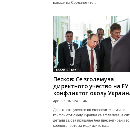
напади на Соединетите...
Европа и Свет
Песков: Се зголемува
директното учество на ЕУ
конфликтот околу Украин
April 17, 2026 во 18:46
Директното учество на европските земји во
конфликтот околу Украина се зголемува, а сит
детали за ова прашање беа презентирани во
соопштението за медиумите на...