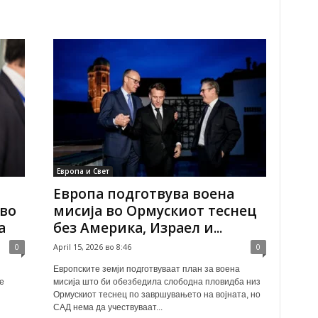
Европа и Свет
Европа подготвува воена
 во
мисија во Ормускиот теснец
а
без Америка, Израел и...
0
April 15, 2026 во 8:46
0
Европските земји подготвуваат план за воена
е
мисија што би обезбедила слободна пловидба низ
Ормускиот теснец по завршувањето на војната, но
САД нема да учествуваат...