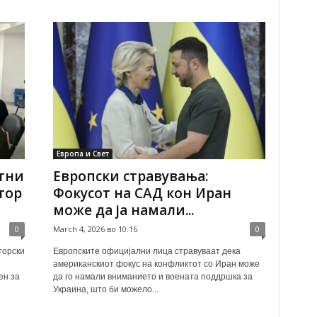
Европа и Свет
итни
Европски стравувања:
тор
Фокусот на САД кон Иран
може да ја намали...
0
March 4, 2026 во 10:16
0
торски
Европските официјални лица стравуваат дека
американскиот фокус на конфликтот со Иран може
ен за
да го намали вниманието и воената поддршка за
Украина, што би можело...