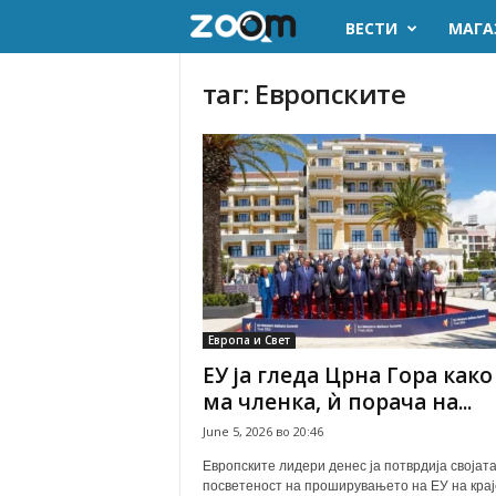
ВЕСТИ
МАГА
z
o
таг: Европските
o
m
.
m
k
Европа и Свет
ЕУ ја гледа Црна Гора како
ма членка, ѝ порача на...
June 5, 2026 во 20:46
Европските лидери денес ја потврдија својат
посветеност на проширувањето на ЕУ на крај