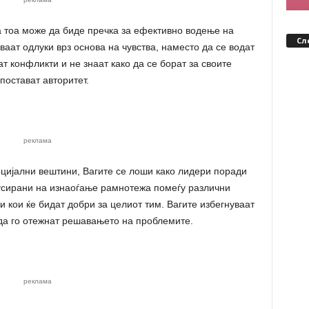
а тоа може да биде пречка за ефективно водење на
Сл
ваат одлуки врз основа на чувства, наместо да се водат
ат конфликти и не знаат како да се борат за своите
постават авторитет.
реклама
цијални вештини, Вагите се лоши како лидери поради
кусирани на изнаоѓање рамнотежа помеѓу различни
 кои ќе бидат добри за целиот тим. Вагите избегнуваат
да го отежнат решавањето на проблемите.
реклама