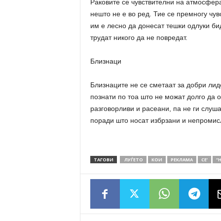
Раковите се чувствителни на атмосфера
нешто не е во ред. Тие се премногу чу
им е лесно да донесат тешки одлуки би
трудат никого да не повредат.
Близнаци
Близнаците не се сметаат за добри лид
познати по тоа што не можат долго да 
разговорливи и расеани, па не ги слуш
поради што носат избрзани и непромис
ТАГОВИ
ЛУЃЕТО
КОИ
РЕКЛАМА
СЕ’
“