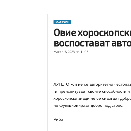
МАГАЗИН
Овие хороскопски
воспостават авт
March 5, 2023 во 11:05
ЛУЃЕТО кои не се авторитетни честопат
ги преиспитуваат своите способности и 
хороскопски знаци не се снаоѓаат добро
не функционираат добро под стрес.
Риба