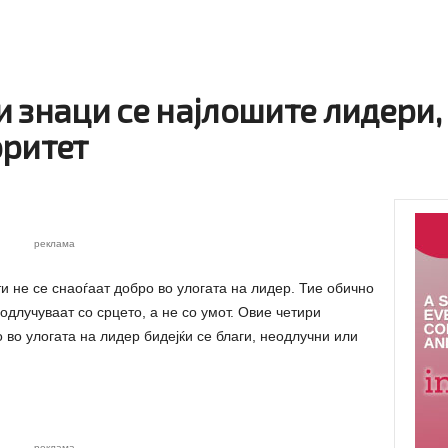
 знаци се најлошите лидери, 
оритет
реклама
и не се снаоѓаат добро во улогата на лидер. Тие обично
одлучуваат со срцето, а не со умот. Овие четири
 во улогата на лидер бидејќи се благи, неодлучни или
реклама