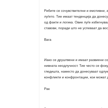
Рибите се сочувствителни и емотивни, 
луѓето. Тие имаат тенденција да донесу
од факти и логика. Овие луѓе избегнува
ставови, поради што не успеваат да вос
Вага
Иако се друштвени и имаат развиени со
нивната неодлучност. Тие често се фо
гледишта, наместо да донесуваат одлуки
конфликти и конфронтации, кои можат 
Рак