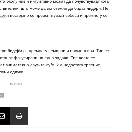
та околу нив и интуитивно можат да почувствуваат кога
вствителни, што може да им отежне да бидат лидери. Не
дејќи постојано се преиспитуваат себеси и премногу се
ери бидејќи се премногу немирни и променливи. Тие се
останат фокусирани на една задача. Тие често се
аат внимателно другите луѓе. Им недостига трпение,
лени одлуки.
реклама
НЕ