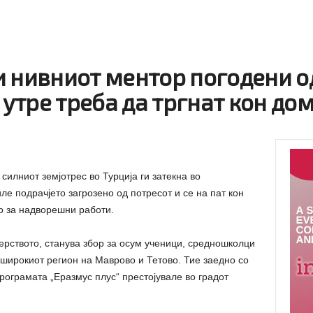
 нивниот ментор погодени од
 утре треба да тргнат кон до
силниот земјотрес во Турција ги затекна во
иле подрачјето загрозено од потресот и се на пат кон
о за надворешни работи.
рството, станува збор за осум ученици, средношколци
оширокиот регион на Маврово и Тетово. Тие заедно со
рограмата „Еразмус плус“ престојувале во градот