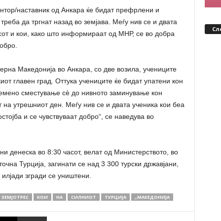
нтор/наставник од Анкара ќе бидат префрлени и
треба да тргнат назад во земјава. Меѓу нив се и двата
Сл
сот и кои, како што информираат од МНР, се во добра
добро.
ерна Македонија во Анкара, со две возила, учениците
киот главен град. Оттука учениците ќе бидат упатени кон
емено сместување сѐ до нивното заминување кон
т на утрешниот ден. Меѓу нив се и двата ученика кои беа
стојба и се чувствуваат добро“, се наведува во
 денеска во 8:30 часот, велат од Министерството, во
сточна Турција, загинати се над 3 300 турски државјани,
 илјади згради се уништени.
ЗЕМЈОТРЕС
КОИ
НА
СИЛНИОТ
ТУРЦИЈА
„МАКЕДОНИЈА