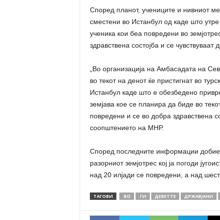
Според планот, учениците и нивниот ме
сместени во Истанбул од каде што утре 
ученика кои беа повредени во земјотре
здравствена состојба и се чувствуваат 
„Во организација на Амбасадата на Сев
во текот на денот ќе пристигнат во турс
Истанбул каде што е обезбедено привр
земјава кое се планира да биде во теко
повредени и се во добра здравствена со
соопштението на МНР.
Според последните информации добиени
разорниот земјотрес кој ја погоди југои
над 20 илјади се повредени, а над шест
ТАГОВИ
ВО
ГИ
ДЕВЕТТЕ
ДРЖАВЈАНИ