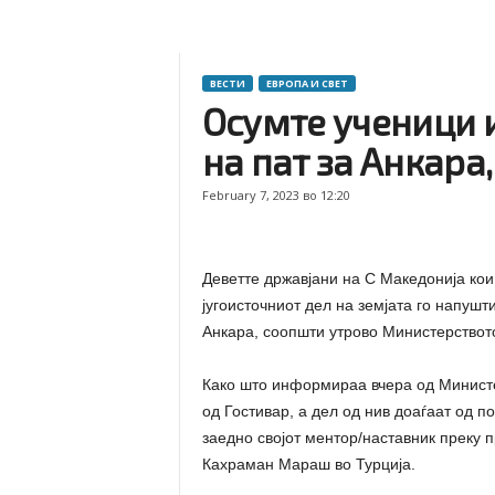
ВЕСТИ
ЕВРОПА И СВЕТ
Осумте ученици и
на пат за Анкара,
February 7, 2023 во 12:20
Деветте државјани на С Македонија кои 
југоисточниот дел на земјата го напушт
Анкара, соопшти утрово Министерствот
Како што информираа вчера од Министе
од Гостивар, а дел од нив доаѓаат од п
заедно својот ментор/наставник преку п
Кахраман Мараш во Турција.