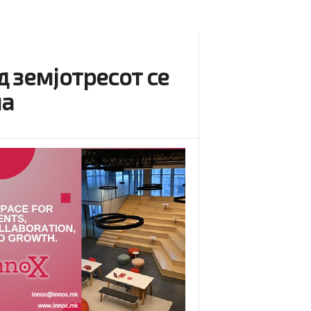
 земјотресот се
ма