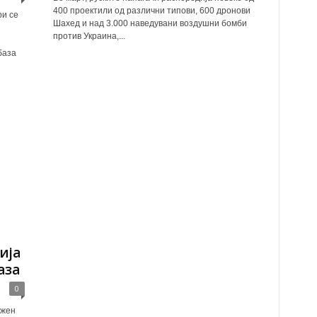
400 проектили од различни типови, 600 дронови
ри се
Шахед и над 3.000 наведувани воздушни бомби
против Украина,...
база
ија
аза
0
ужен