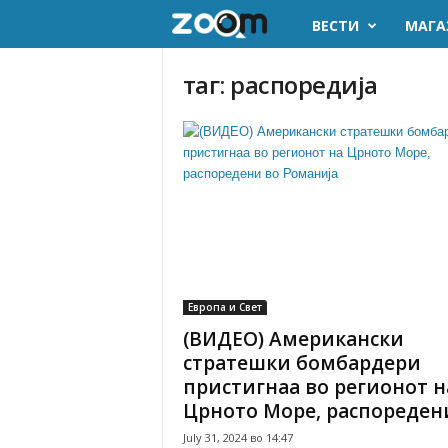
ВЕСТИ
МАГА
z
o
таг: распоредија
o
m
.
m
k
Европа и Свет
(ВИДЕО) Американски
стратешки бомбардери
пристигнаа во регионот н
Црното Море, распоредени.
July 31, 2024 во 14:47