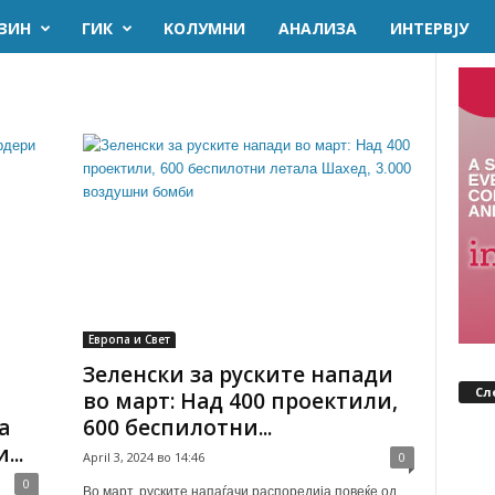
ЗИН
ГИК
KОЛУМНИ
AНАЛИЗА
ИНТЕРВЈУ
Европа и Свет
Зеленски за руските напади
Сл
во март: Над 400 проектили,
а
600 беспилотни...
..
April 3, 2024 во 14:46
0
0
Во март, руските напаѓачи распоредија повеќе од