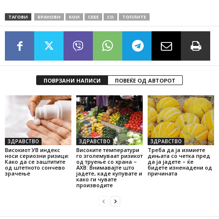
ТАГОВИ
БРАНОВИ
КОИ
СЕБЕ
СО
ТОПЛИТЕ
ПОВРЗАНИ НАПИСИ
ПОВЕЌЕ ОД АВТОРОТ
ЗДРАВСТВО
ЗДРАВСТВО
ЗДРАВСТВО
Високиот УВ индекс
Високите температури
Треба да ја измиете
носи сериозни ризици:
го зголемуваат ризикот
дињата со четка пред
Како да се заштитите
од труење со храна –
да ја јадете – ќе
од штетното сончево
АХВ: Внимавајте што
бидете изненадени од
зрачење
јадете, каде купувате и
причината
како ги чувате
производите