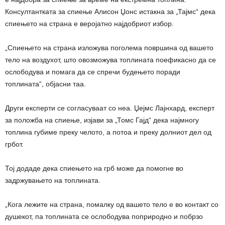
Консултантката за спиење Алисон Џонс истакна за „Тајмс“ дека
спиењето на страна е веројатно најдобриот избор.
„Спиењето на страна изложува поголема површина од вашето
тело на воздухот, што овозможува топлината поефикасно да се
ослободува и помага да се спречи будењето поради
топлината“, објасни таа.
Други експерти се согласуваат со неа. Џејмс Лајнхард, експерт
за положба на спиење, изјави за „Томс Гајд“ дека најмногу
топлина губиме преку челото, а потоа и преку долниот дел од
грбот.
Тој додаде дека спиењето на грб може да помогне во
задржувањето на топлината.
„Кога лежите на страна, помалку од вашето тело е во контакт со
душекот, па топлината се ослободува поприродно и побрзо