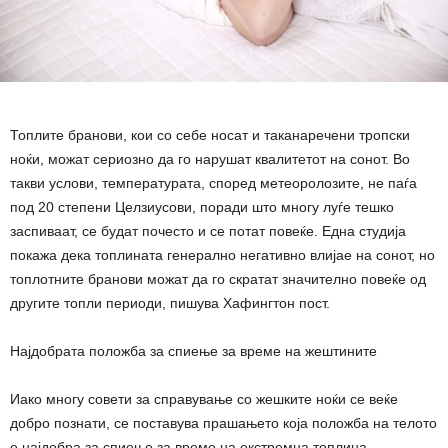
Топлите бранови, кои со себе носат и таканаречени тропски
ноќи, можат сериозно да го нарушат квалитетот на сонот. Во
такви услови, температурата, според метеоролозите, не паѓа
под 20 степени Целзиусови, поради што многу луѓе тешко
заспиваат, се будат почесто и се потат повеќе. Една студија
покажа дека топлината генерално негативно влијае на сонот, но
топлотните бранови можат да го скратат значително повеќе од
другите топли периоди, пишува Хафингтон пост.
Најдобрата положба за спиење за време на жештините
Иако многу совети за справување со жешките ноќи се веќе
добро познати, се поставува прашањето која положба на телото
е најдобра за спиење за време на екстремна топлина.