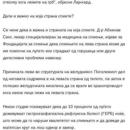
отколку кога лежите на грб“, објасни Лајнхард.
Дали е важно на која страна спиете?
Се чини дека е важна и страната на која спиете. Д-р Абхинав
Синг, лекар специјализиран за медицина на спиење, изјави за
Фондацијата за спиење дека спиењето на лева страна може да
им помогне на луѓето кои страдаат од горушица или други
дигестивни проблеми навечер.
Причината лежи во структурата на желудникот. Поголемиот дел
од неговата содржина е на левата страна од телото, па затоа е
потешко желудочната киселина да се врати во хранопроводот
кога некое лице лежи на левата страна.
Некои студии покажуваат дека до 10 проценти од луѓето
доживуваат гастроезофагеална рефлуксна болест (ГЕРБ) ноќе,
што може да го наруши квалитетот на спиењето и да доведе до
маѓепсан круг на лош одмор и замор.