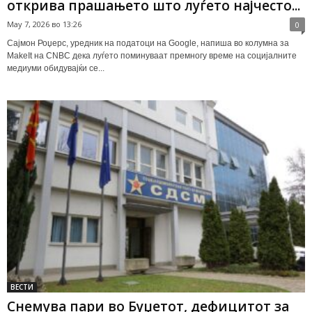
открива прашањето што луѓето најчесто...
May 7, 2026 во 13:26
0
Сајмон Роџерс, уредник на податоци на Google, напиша во колумна за
MakeIt на CNBC дека луѓето поминуваат премногу време на социјалните
медиуми обидувајќи се...
ВЕСТИ
Снемува пари во Буџетот, дефицитот за