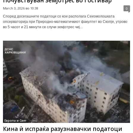
Почувствуван земјотрес во Гостивар
March 3, 2026 во 10:38
0
Според досегашните податоци со кои располага Сеизмолошката
опсерваторија при Природно-математичкиот факултет во Скопје, утрово
во 5 часот и 21 минути се случи земјотрес чиј...
Европа и Свет
Кина ѝ испраќа разузнавачки податоци