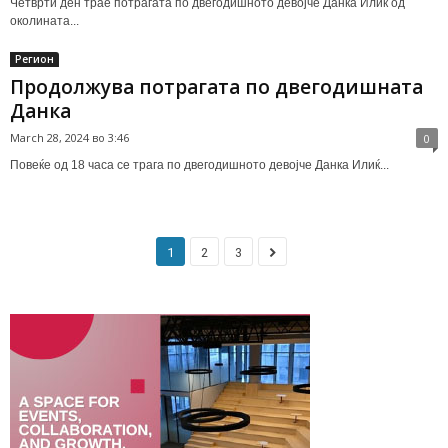
Четврти ден трае потрагата по двегодишното девојче Данка Илиќ од
околината...
Регион
Продолжува потрагата по двегодишната
Данка
March 28, 2024 во 3:46
0
Повеќе од 18 часа се трага по двегодишното девојче Данка Илиќ...
1
2
3