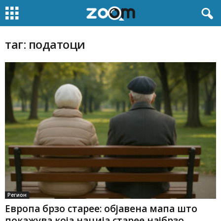
таг: податоци
Регион
Европа брзо старее: објавена мапа што
покажува која нација старее најбрзо