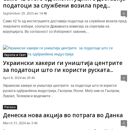
податоци за службени возила пред...
September 29, 2025 во 14:48
0
Само 42 % од институциите доставија податоци за службени возила пред
локалните избори, соопшти Државната комисија за спречува на
корупцијата. Во согласност со Изборниот законик,...
Европа и Свет
Украински хакери ги уништија центрите
за податоци што ги користи руската...
April 8, 2024 во 20:46
0
Украински хакери ги уништија центрите за податоци што ги користи
руската одбранбена индустрија, Гаспром, Росне. Меѓу нив се Гаспром,
Лукоил, Телеком и водечките...
Регион
Денеска нова акција во потрага во Данка
March 31, 2024 во 3:46
0