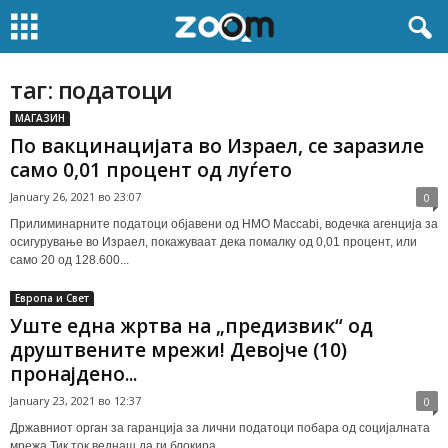
таг: податоци
МАГАЗИН
По вакцинацијата во Израел, се заразиле
само 0,01 процент од луѓето
January 26, 2021 во 23:07
0
Прилиминарните податоци објавени од HMO Maccabi, водечка агенција за
осигурување во Израел, покажуваат дека помалку од 0,01 процент, или
само 20 од 128.600...
Европа и Свет
Уште една жртва на „предизвик“ од
друштвените мрежи! Девојче (10)
пронајдено...
January 23, 2021 во 12:37
0
Државниот орган за гаранција за лични податоци побара од социјалната
мрежа Тик ток веднаш да ги блокира...