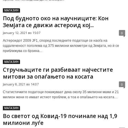
МАГАЗИН
Под будното око на научниците: Кон
Земјата се движи астероид кој...
January 12, 2021 во 15:07
0
Астероидот 2009 JF1, според последните податоци се наоѓа на
оддалеченост поголема од 375 милиони километри од Земјата, но ѝ се
приближува со брзина...
МАГАЗИН
Стручњаците ги разбиваат најчестите
митови за опаѓањето на косата
January 8, 2021 во 14:07
0
Статистичките податоци покажуваат дека околу 35 милиони мажи и 21
милион жени го имаат истиот проблем, а тоа е опаѓањето на косата....
МАГАЗИН
Во светот од Ковид-19 починале над 1,9
милиони луѓе