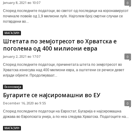
January 8, 2021 во 10:07
0
Според последните податоци, во светот од последици на коронавирусот
починале повеќе од 1,9 милиони луѓе. Најголем број смртни случаи се
потврдени во...
МАГАЗИН
Штетата по земјотресот во Хрватска е
поголема од 400 милиони евра
January 2, 2021 во 17:07
0
Според последните податоци, причинетата штета по земјотресот во
Хрватска изнесува над 400 милиони евра, а оштетени се речиси девет
илјади објекти. Продолжуваат...
Економија
Бугарите се најсиромашни во ЕУ
December 16, 2020 во 9:55
0
Според последните податоци на Евростат, Бугарија е најсиромашна
држава во Европската унија, а по неа следува Хрватска. Податоците на...
МАГАЗИН