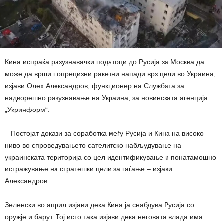
Кина испраќа разузнавачки податоци до Русија за Москва да
може да врши попрецизни ракетни напади врз цели во Украина,
изјави Олех Александров, функционер на Службата за
надворешно разузнавање на Украина, за новинската агенција
„Укринформ“.
– Постојат докази за соработка меѓу Русија и Кина на високо
ниво во спроведувањето сателитско набљудување на
украинската територија со цел идентификување и понатамошно
истражување на стратешки цели за гаѓање – изјави
Александров.
Зеленски во април изјави дека Кина ја снабдува Русија со
оружје и барут. Тој исто така изјави дека неговата влада има