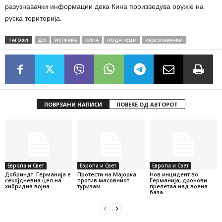
разузнавачки информации дека Кина произведува оружје на
руска територија.
ТАГОВИ
ДО
ИСПРАЌА
КИНА
ПОДАТОЦИ
РАЗУЗНАВАЧКИ
ПОВРЗАНИ НАПИСИ
ПОВЕЌЕ ОД АВТОРОТ
Европа и Свет
Европа и Свет
Европа и Свет
Добриндт: Германија е
Протести на Мајорка
Нов инцидент во
секојдневна цел на
против масовниот
Германија, дронови
хибридна војна
туризам
прелетаа над воена
база