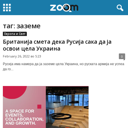
таг: заземе
Европа и Свет
Британија смета дека Русија сака да ја
освои цела Украина
February 26, 2022 во 5:23
0
Русија има намера да ја заземе цела Украина, но руската армија не успеа
да го...