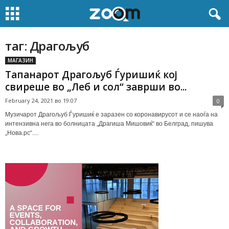
таг: Драгољуб
МАГАЗИН
Тапанарот Драгољуб Ѓуришиќ кој
свиреше во „Леб и сол“ заврши во...
February 24, 2021 во 19:07
0
Музичарот Драгољуб Ѓуришиќ е заразен со коронавирусот и се наоѓа на
интензивна нега во болницата „Драгиша Мишовиќ“ во Белград, пишува
„Нова.рс“....