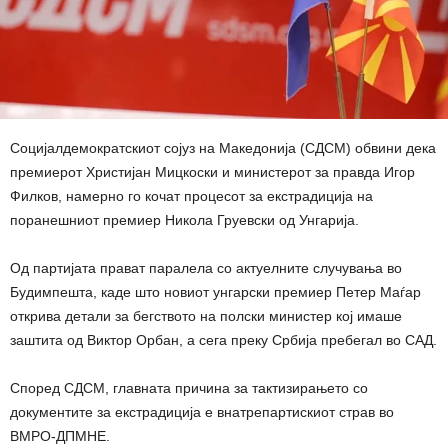
Социјалдемократскиот сојуз на Македонија (СДСМ) обвини дека
премиерот Христијан Мицкоски и министерот за правда Игор
Филков, намерно го кочат процесот за екстрадиција на
поранешниот премиер Никола Груевски од Унгарија.
Од партијата прават паралела со актуелните случувања во
Будимпешта, каде што новиот унгарски премиер Петер Маѓар
открива детали за бегството на полски министер кој имаше
заштита од Виктор Орбан, а сега преку Србија пребегал во САД.
Според СДСМ, главната причина за тактизирањето со
документите за екстрадиција е внатрепартискиот страв во
ВМРО-ДПМНЕ.