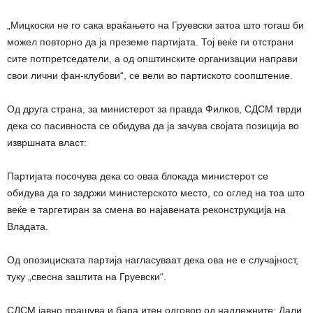
„Мицкоски не го сака враќањето на Груевски затоа што тогаш би
можел повторно да ја преземе партијата. Тој веќе ги отстрани
сите потпретседатели, а од општинските организации направи
свои лични фан-клубови“, се вели во партиското соопштение.
Од друга страна, за министерот за правда Филков, СДСМ тврди
дека со пасивноста се обидува да ја зачува својата позиција во
извршната власт:
Партијата посочува дека со оваа блокада министерот се
обидува да го задржи министерското место, со оглед на тоа што
веќе е таргетиран за смена во најавената реконструкција на
Владата.
Од опозициската партија нагласуваат дека ова не е случајност,
туку „свесна заштита на Груевски“.
СДСМ јавно прашува и бара итен одговор од надлежните: Дали