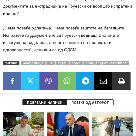
документите за екстрадиција на Груевски се воопшто испратени
или не?
„Нема повеќе одлагања. Нема повеќе заштита на бегалците.
Испратете ги документите за Груевски веднаш! Вистината
излегува на виделина, а доаѓа времето на правдата и
одговорноста“, децидни се од СДСМ.
ТАГОВИ
МАКЕДОНИЈА
НА
СДСМ
СОЈУЗ
СОЦИЈАЛДЕМОКРАТСКИОТ
ПОВРЗАНИ НАПИСИ
ПОВЕЌЕ ОД АВТОРОТ