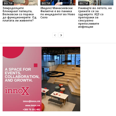
ВЕСТИ
ВЕСТИ
ВЕСТИ
Земјоделците
(Видео) Манасиевски:
Уживајте во летото, но
блокираат патишта,
Филипче е во паника
грижете се за
Велковски со порака
по инцидентот во Ново
здравјето: ИЈЗ со
до функционерите: Од
Село
препораки за
платата ли живеете?
сексуално
преносливите
инфекции