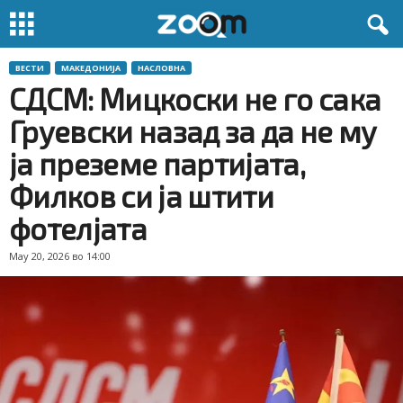
ВЕСТИ
МАКЕДОНИЈА
НАСЛОВНА
СДСМ: Мицкоски не го сака
Груевски назад за да не му
ја преземе партијата,
Филков си ја штити
фотелјата
May 20, 2026 во 14:00