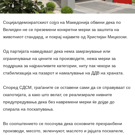
Социјалдемократскиот сојуз на Македонија обвини дека по
Велигден не се преземени конкретни мерки за заштита на
животниот стандард, и покрај најавите од Христијан Мицкоски.
Од партијата наведуваат дека нема замрзнување или
ограничување на цените на производите, нема мерки за
поддршка за најранливите категории, ниту пак чекори за
стабилизација на пазарот и намалување на ДДВ на храната.
Според СДСМ, граѓаните се оставени сами да се справуваат со
скапотијата, а како што велат, се реализирале нивните
предупредувања дека без навремени мерки ќе дојде до
спирала на поскапувања.
Во соопштението се посочува дека основните прехранбени
производи, месото, зеленчукот, маслото и јајцата поскапеле,