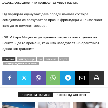
додека секојдневните трошоци за живот растат.
Од партијата оценуваат дека поради ваквата состојба
семејствата се соочуваат со празни фрижидери и неизвесност
како да го поминат месецот.
СДСМ бара Мицкоски да преземе мерки за намалување на
цените и да го промени, како што наведуваат, игнорантскиот
однос кон граѓаните.
ТАГОВИ
МАКЕДОНИЈА
НА
ОБВИНИ
СОЈУЗ
СОЦИЈАЛДЕМОКРАТСКИОТ
ПОВРЗАНИ НАПИСИ
ПОВЕЌЕ ОД АВТОРОТ