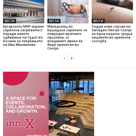
ВЕСТИ
ВЕСТИ
ВЕСТИ
Бугарското МНР изрази
Македонец во
Седум нови случаи на
сериозна загриженост
Кушадаси сериозно ги
Западен Нил во Скопје
поради новото
повредил вратните
за една недела, тројца
одбивање на Судот во
пршлени, со
пациенти во критична
Кочани за лекувањето
владиниот авион ќе
состојба
на Ива Михаилова
биде пренесен во
Скопје