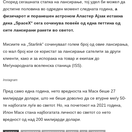
Според сегашната стапка на лансирање, тој удел би можел да
достигне половина во одреден момент следната година,
а
физичарот и поранешен астроном Аластер Ајзак истакна
дека „SpaceX“ сега сочинува повеќе од една петтина од
сите лансирани ракети во светот.
Мисиите на „Starlink“ сочинуваат голем број од овие лансирања,
со мал број кои се користат за лансирање сателити за други
клиенти, како и за испорака на товар и екипаж до
Меѓународната вселенска станица (ISS).
Instagram
Пред само една година, нето вредноста на Маск беше 27
милијарди долари, што не беше доволно да се втурне меѓу 50-
те најбогати луѓе во светот. Но, на почетокот на 2021 година,
Илон Маск стана најбогатата личност во светот со нето
вредност од над 200 милијарди долари.