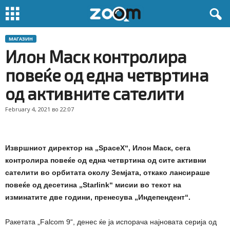
МАГАЗИН
Илон Маск контролира
повеќе од една четвртина
од активните сателити
February 4, 2021 во 22:07
Извршниот директор на „SpaceX“, Илон Маск, сега
контролира повеќе од една четвртина од сите активни
сателити во орбитата околу Земјата, откако лансираше
повеќе од десетина „Starlink“ мисии во текот на
изминатите две години, пренесува „Индепендент“.
Ракетата „Falcom 9“, денес ќе ја испорача најновата серија од