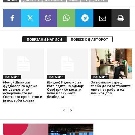
ТАГОВИ
ДИРЕКТОР
ИЗВРШНИОТ
ИЛОН
НА
„SPACEX“
ПОВРЗАНИ НАПИСИ
ПОВЕЌЕ ОД АВТОРОТ
МАГАЗИН
МАГАЗИН
МАГАЗИН
(Фото) Шпански
(Видео) Идеално за
За помалку стрес,
фудбалер го одржа
кога одите на одмор:
треба да ги отстраните
ветувањето по
Овој трик со кеса ги
овие пет работи од
освојувањето на
чува цвеќињата
вашиот дом
Светското првенство и
безбедни
ја исфарба косата