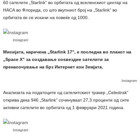
60 сателити „Starlink“ во орбитата од вселенскиот центар на
НАСА во Флорида, со што вкупниот број на „Starlink“ во
орбитата ќе се искачи на повеќе од 1000.
Instagram
Мисијата, наречена „Starlink 17“, е последна во планот на
„Space X“ за создавање соѕвездие сателити за
пренасочување на брз Интернет кон Земјата.
Instagram
Анализата на податоците од сателитскиот тракер „Celestrak“
открива дека 946 „Starlink“ сочинуваат 27,3 проценти од сите
активни сателити во орбитата од 1 февруари 2021 година.
Instagram