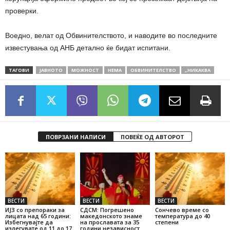
проверки.
Воедно, велат од Обвинителството, и наводите во последните
известувања од АНБ детално ќе бидат испитани.
ТАГОВИ
ЈАВНОТО
МОЖНОСТ
НЕМА
ОБВИНИТЕЛСТВО
„НИКАКВА
ПОВРЗАНИ НАПИСИ
ПОВЕЌЕ ОД АВТОРОТ
ВЕСТИ
ВЕСТИ
ВЕСТИ
ИЈЗ со препораки за
СДСМ: Погрешено
Сончево време со
лицата над 65 години:
македонското знаме
температура до 40
Избегнувајте да
на прославата за 35
степени
излегувате од 11 до 17
години независност