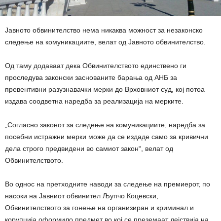
Јавното обвинителство нема никаква можност за незаконско
следење на комуникациите, велат од Јавното обвинителство.
Од таму додаваат дека Обвинителството единствено ги
проследува законски заснованите барања од АНБ за
превентивни разузнавачки мерки до Врховниот суд, кој потоа
издава соодветна наредба за реализација на мерките.
„Согласно законот за следење на комуникациите, наредба за
посебни истражни мерки може да се издаде само за кривични
дела строго предвидени во самиот закон“, велат од
Обвинителството.
Во однос на претходните наводи за следење на премиерот, по
насоки на Јавниот обвинител Љупчо Коцевски,
Обвинителството за гонење на организиран и криминал и
корупција оформило предмет во кој се преземаат дејствија на