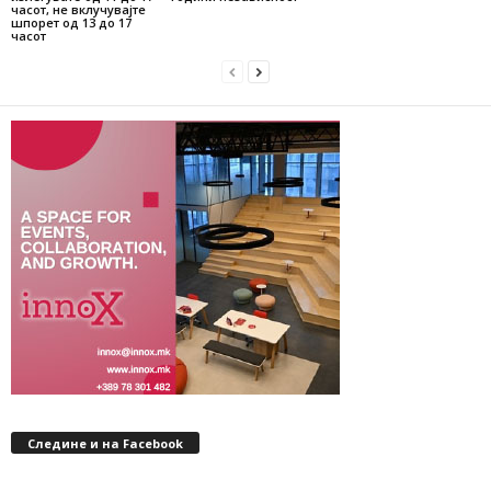
часот, не вклучувајте
шпорет од 13 до 17
часот
Следине и на Facebook