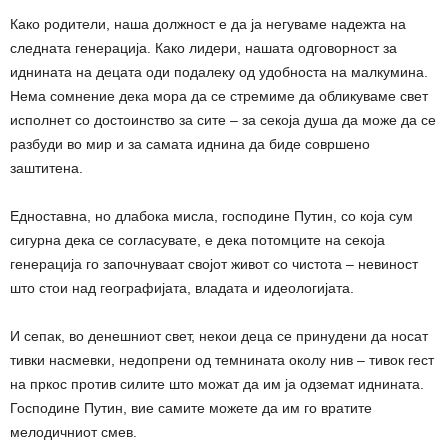
Како родители, наша должност е да ја негуваме надежта на
следната генерација. Како лидери, нашата одговорност за
иднината на децата оди подалеку од удобноста на малкумина.
Нема сомнение дека мора да се стремиме да обликуваме свет
исполнет со достоинство за сите – за секоја душа да може да се
разбуди во мир и за самата иднина да биде совршено
заштитена.
Едноставна, но длабока мисла, господине Путин, со која сум
сигурна дека се согласувате, е дека потомците на секоја
генерација го започнуваат својот живот со чистота – невиност
што стои над географијата, владата и идеологијата.
И сепак, во денешниот свет, некои деца се принудени да носат
тивки насмевки, недопрени од темнината околу нив – тивок гест
на пркос против силите што можат да им ја одземат иднината.
Господине Путин, вие самите можете да им го вратите
мелодичниот смев.