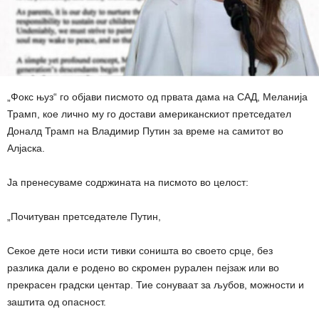
„Фокс њуз“ го објави писмото од првата дама на САД, Меланија
Трамп, кое лично му го достави американскиот претседател
Доналд Трамп на Владимир Путин за време на самитот во
Алјаска.
Ја пренесуваме содржината на писмото во целост:
„Почитуван претседателе Путин,
Секое дете носи исти тивки соништа во своето срце, без
разлика дали е родено во скромен рурален пејзаж или во
прекрасен градски центар. Тие сонуваат за љубов, можности и
заштита од опасност.