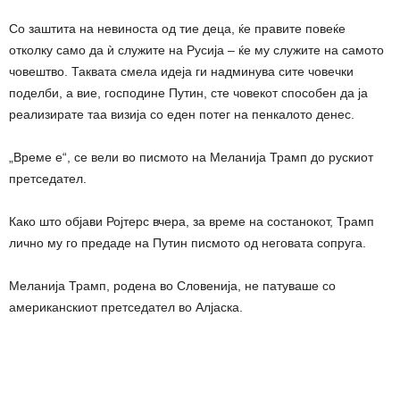
Со заштита на невиноста од тие деца, ќе правите повеќе
отколку само да ѝ служите на Русија – ќе му служите на самото
човештво. Таквата смела идеја ги надминува сите човечки
поделби, а вие, господине Путин, сте човекот способен да ја
реализирате таа визија со еден потег на пенкалото денес.
„Време е“, се вели во писмото на Меланија Трамп до рускиот
претседател.
Како што објави Ројтерс вчера, за време на состанокот, Трамп
лично му го предаде на Путин писмото од неговата сопруга.
Меланија Трамп, родена во Словенија, не патуваше со
американскиот претседател во Алјаска.