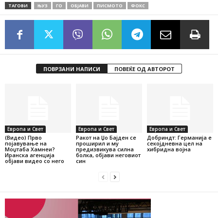
ТАГОВИ
ЊУЗ
ГО
ОБЈАВИ
ПИСМОТО
ФОКС
ПОВРЗАНИ НАПИСИ
ПОВЕЌЕ ОД АВТОРОТ
Европа и Свет
Европа и Свет
Европа и Свет
(Видео) Прво
Ракот на Џо Бајден се
Добриндт: Германија е
појавување на
проширил и му
секојдневна цел на
Моџтаба Хамнеи?
предизвикува силна
хибридна војна
Иранска агенција
болка, објави неговиот
објави видео со него
син