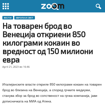
ВЕСТИ
ЕВРОПА И СВЕТ
На товарен брод во
Венеција откриени 850
килограми кокаин во
вредност од 150 милиони
евра
April 21, 2023 во 16:46
Италијанските власти откриле 850 килограми кокаин на товарен
брод во близина на Венеција, а според грчките медиуми,
станува збор за брод во сопственост на грчка компанија, јави
дописничката на МИА од Атина.