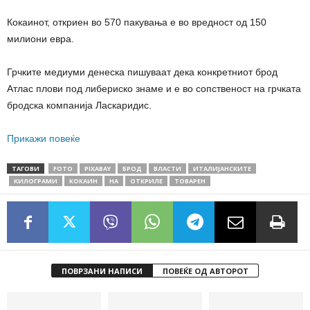
Кокаинот, откриен во 570 пакувања е во вредност од 150
милиони евра.
Грчките медиуми денеска пишуваат дека конкретниот брод
Атлас плови под либериско знаме и е во сопственост на грчката
бродска компанија Ласкаридис.
Прикажи повеќе
ТАГОВИ
FOTO
PIXABAY
БРОД
ВЛАСТИ
ИТАЛИЈАНСКИТЕ
КИЛОГРАМИ
КОКАИН
НА
ОТКРИЛЕ
ТОВАРЕН
ПОВРЗАНИ НАПИСИ
ПОВЕЌЕ ОД АВТОРОТ