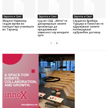
Европа и Свет
Европа и Свет
Европа и Свет
(Видео) Најмалку
Суд во САД: „Мета“ ги
Саудиска Арабија,
седум мртви во
дизајнираше своите
Турција и Пакистан ги
нападот врз училиште
производи да
здружуваат силите:
во Тајланд
предизвикаат
потпишуваат
зависност кај младите
одбранбен договор
луѓе