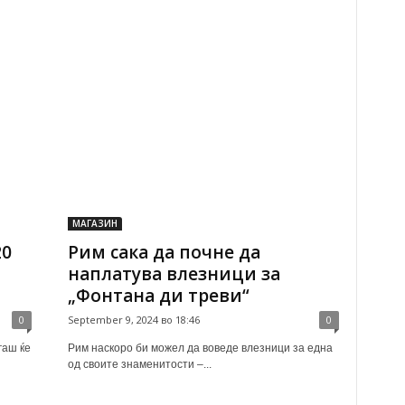
МАГАЗИН
20
Рим сака да почне да
наплатува влезници за
„Фонтана ди треви“
0
September 9, 2024 во 18:46
0
гаш ќе
Рим наскоро би можел да воведе влезници за една
од своите знаменитости –...