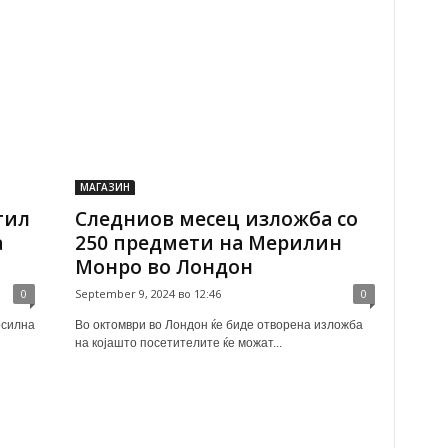
МАГАЗИН
тил
Следниов месец изложба со
а
250 предмети на Мерилин
Монро во Лондон
0
September 9, 2024 во 12:46
0
осилна
Во октомври во Лондон ќе биде отворена изложба
на којашто посетителите ќе можат...