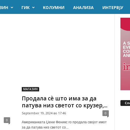
ЗИН
ГИК
KОЛУМНИ
AНАЛИЗА
ИНТЕРВЈУ
МАГАЗИН
Продала сѐ што има за да
Сл
патува низ светот со крузер,...
September 19, 2024 во 17:46
0
0
Американката Џени Феникс го продала својот имот
за да патува низ светот со...