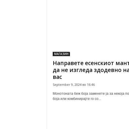
МАГАЗИН
Направете есенскиот ман
да не изгледа здодевно н
вас
September 9, 2024 во 16:46
Монотоната беж боја заменете ја за некоја п
боја или комбинирајте го со...