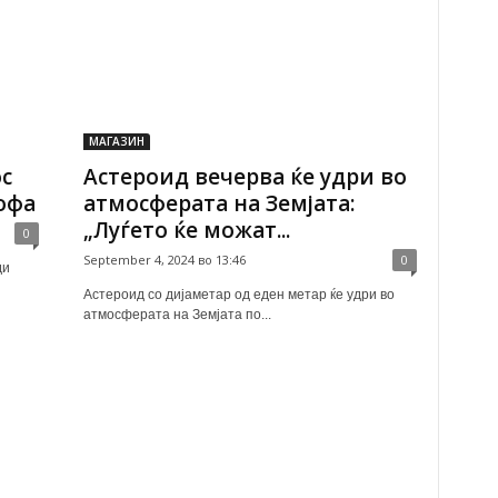
МАГАЗИН
с
Астероид вечерва ќе удри во
офа
атмосферата на Земјата:
„Луѓето ќе можат...
0
September 4, 2024 во 13:46
0
ди
Астероид со дијаметар од еден метар ќе удри во
атмосферата на Земјата по...