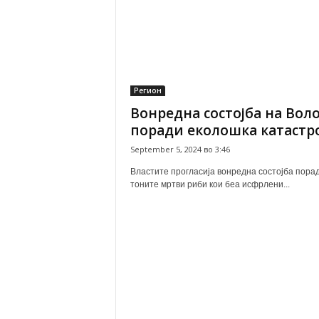
Регион
Вонредна состојба на Воло
поради еколошка катастр
September 5, 2024 во 3:46
Властите прогласија вонредна состојба пора
тоните мртви риби кои беа исфрлени...