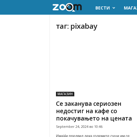
ВЕСТИ
МАГА
z
o
таг: pixabay
o
m
.
m
k
МАГАЗИН
Се заканува сериозен
недостиг на кафе со
покачувањето на цената
September 24, 2024 во 10:46
Имајќи предвид дека големите суши им се