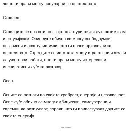
често ги прави многу популарни во општеството.
Стрелец
Стрелците се познати по својот авантуристички дух, оптимизам
и ентузијазам. Овие луѓе обично се многу слободоумни,
независни и авантуристички, што ги прави привлечни за
општеството. Стрелците се исто така многу страствени и желни
да учат нови работи, што ги прави многу интересни и
инспиративни луѓе за разговор.
Овен
Овните се познати по својата храброст, енергија и независност.
Овие луѓе обично се многу амбициозни, самоуверени и
спремни да ризикуваат, поради што ги привлекуваат другите со
својата енергија.
реклама