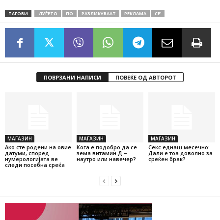
ТАГОВИ
ЛУЃЕТО
ПО
РАЗЛИКУВААТ
РЕКЛАМА
СЕ’
ПОВРЗАНИ НАПИСИ
ПОВЕЌЕ ОД АВТОРОТ
МАГАЗИН
МАГАЗИН
МАГАЗИН
Ако сте родени на овие
Кога е подобро да се
Секс еднаш месечно:
датуми, според
зема витамин Д –
Дали е тоа доволно за
нумерологијата ве
наутро или навечер?
среќен брак?
следи посебна среќа