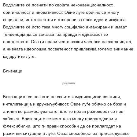
Водолиите се познати по својата неконвенционалност,
оригиналност и иновативност. Овие луѓе обично се многу
социјални, интелигентни и отворени за нови идеи и искуства.
Водолиите се исто така многу социјално ангажирани и имаат
тенденција да се залагаат за правда и еднаквост во
општеството. Ова ги прави често важни членови на заедницата,
а нивната идеолошка посветеност привлекува големо внимание
кај другите луѓе.
Близнаци
реклама
Близнаците се познати по своите комуникациски вештини,
интелигенција и дружељубивост. Овие луѓе обично се брзи и
агилни во размислувањето, што го прави разговорот со нив
забавен. Близнаците се исто така многу прилагодливи и
флексибилни, што ги прави способни да се прилагодат на
различни ситуации и луѓе. Оваа способност за прилагодување