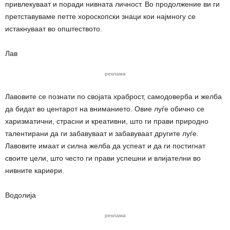
привлекуваат и поради нивната личност. Во продолжение ви ги
претставуваме петте хороскопски знаци кои најмногу се
истакнуваат во општеството.
Лав
реклама
Лавовите се познати по својата храброст, самодоверба и желба
да бидат во центарот на вниманието. Овие луѓе обично се
харизматични, страсни и креативни, што ги прави природно
талентирани да ги забавуваат и забавуваат другите луѓе.
Лавовите имаат и силна желба да успеат и да ги постигнат
своите цели, што често ги прави успешни и влијателни во
нивните кариери.
Водолија
реклама