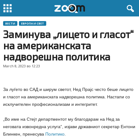
ВЕСТИ
ЕВРОПА И СВЕТ
Заминува „лицето и гласот“
на американската
надворешна политика
March 8, 2023 во 12:23
За луѓето во САД и ширум светот, Нед Прајс често беше лицето
и гласот на американската надворешна политика. Настапи со
исклучителен професионализам и интегритет.
„Во име на Стејт департментот му благодарам на Нед за
неговата извонредна услуга“, изјави државниот секретар Ентони
Блинкен, пренесува
Политико
.