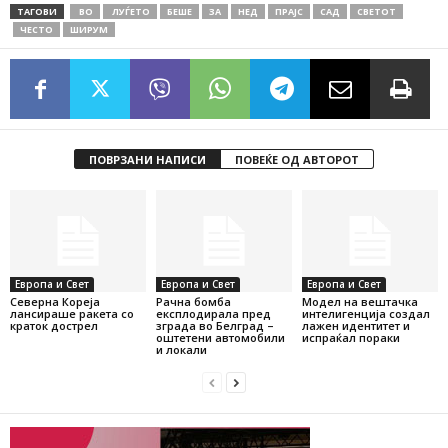
ТАГОВИ
ВО
ЛУЃЕТО
БЕШЕ
ЗА
НЕД
ПРАЈС
САД
СВЕТОТ
ЧЕСТО
ШИРУМ
ПОВРЗАНИ НАПИСИ
ПОВЕЌЕ ОД АВТОРОТ
Европа и Свет
Европа и Свет
Европа и Свет
Северна Кореја
Рачна бомба
Модел на вештачка
лансираше ракета со
експлодирала пред
интелигенција создал
краток дострел
зграда во Белград –
лажен идентитет и
оштетени автомобили
испраќал пораки
и локали