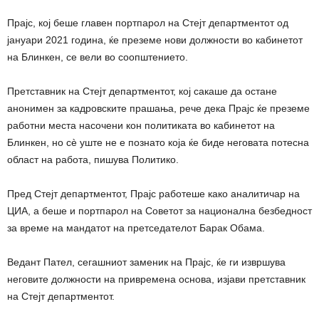
Прајс, кој беше главен портпарол на Стејт департментот од
јануари 2021 година, ќе преземе нови должности во кабинетот
на Блинкен, се вели во соопштението.
Претставник на Стејт департментот, кој сакаше да остане
анонимен за кадровските прашања, рече дека Прајс ќе преземе
работни места насочени кон политиката во кабинетот на
Блинкен, но сè уште не е познато која ќе биде неговата потесна
област на работа, пишува Политико.
Пред Стејт департментот, Прајс работеше како аналитичар на
ЦИА, а беше и портпарол на Советот за национална безбедност
за време на мандатот на претседателот Барак Обама.
Ведант Пател, сегашниот заменик на Прајс, ќе ги извршува
неговите должности на привремена основа, изјави претставник
на Стејт департментот.