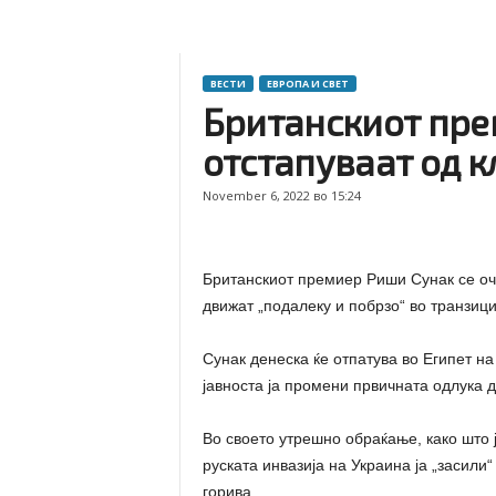
ВЕСТИ
ЕВРОПА И СВЕТ
Британскиот прем
отстапуваат од 
November 6, 2022 во 15:24
Британскиот премиер Риши Сунак се оче
движат „подалеку и побрзо“ во транзици
Сунак денеска ќе отпатува во Египет на
јавноста ја промени првичната одлука д
Во своето утрешно обраќање, како што ј
руската инвазија на Украина ја „засили
горива.