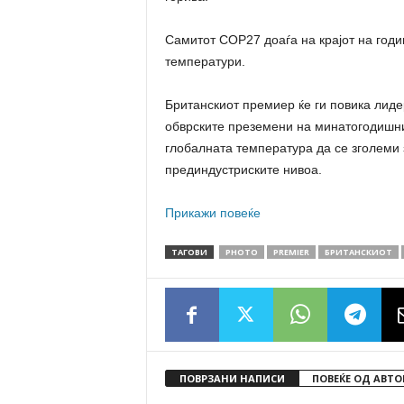
Самитот COP27 доаѓа на крајот на годи
температури.
Британскиот премиер ќе ги повика лиде
обврските преземени на минатогодишни
глобалната температура да се зголеми 
прединдустриските нивоа.
Прикажи повеќе
ТАГОВИ
PHOTO
PREMIER
БРИТАНСКИОТ
ПОВРЗАНИ НАПИСИ
ПОВЕЌЕ ОД АВТО