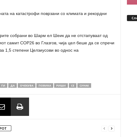
ната на катастрофи поврзани со климата и рекордни
Сл
рите собрани во Шарм ел Шеик да не отстапуваат од
от самит COP26 во Глазгов, чија цел беше да се спречи
за 1,5 степени Целзиусови во однос на
ГИ
ДА
ОЧЕКУВА
ПОВИКА
РИШИ
СЕ
СУНАК
РОТ