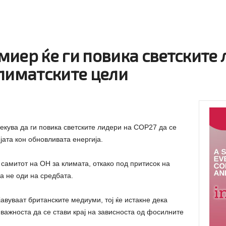
иер ќе ги повика светските 
климатските цели
кува да ги повика светските лидери на COP27 да се
јата кон обновливата енергија.
 самитот на ОН за климата, откако под притисок на
а не оди на средбата.
авуваат британските медиуми, тој ќе истакне дека
“ важноста да се стави крај на зависноста од фосилните