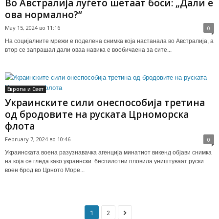
Во Австралија луѓето шетаат боси: „Дали е
ова нормално?“
May 15, 2024 во 11:16
0
На социјалните мрежи е поделена снимка која настанала во Австралија, а
втор се запрашал дали оваа навика е вообичаена за сите...
Европа и Свет
Украинските сили онеспособија третина
од бродовите на руската Црноморска
флота
February 7, 2024 во 10:46
0
Украинската воена разузнавачка агенција минатиот викенд објави снимка
на која се гледа како украински беспилотни пловила уништуваат руски
воен брод во Црното Море...
1
2