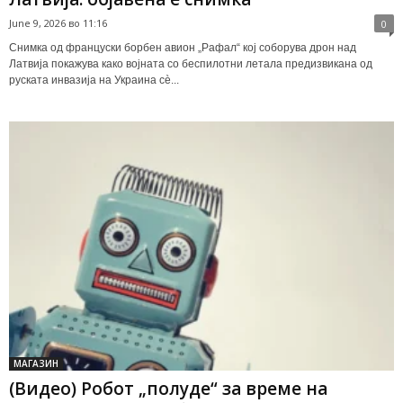
June 9, 2026 во 11:16
0
Снимка од француски борбен авион „Рафал“ кој соборува дрон над
Латвија покажува како војната со беспилотни летала предизвикана од
руската инвазија на Украина сè...
МАГАЗИН
(Видео) Робот „полуде“ за време на