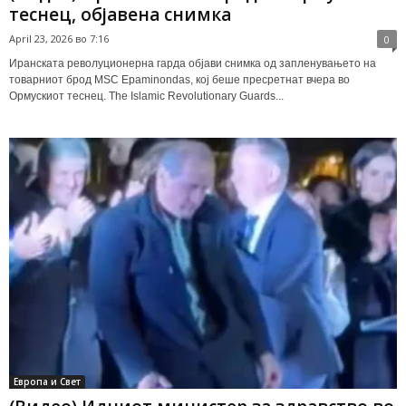
теснец, објавена снимка
April 23, 2026 во 7:16
0
Иранската револуционерна гарда објави снимка од запленувањето на
товарниот брод MSC Epaminondas, кој беше пресретнат вчера во
Ормускиот теснец. The Islamic Revolutionary Guards...
Европа и Свет