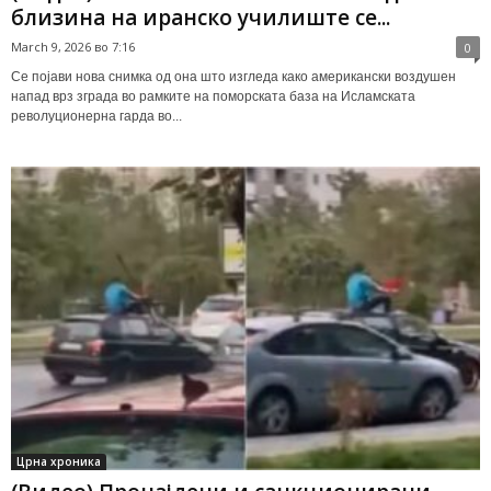
близина на иранско училиште се...
March 9, 2026 во 7:16
0
Се појави нова снимка од она што изгледа како американски воздушен
напад врз зграда во рамките на поморската база на Исламската
револуционерна гарда во...
Црна хроника