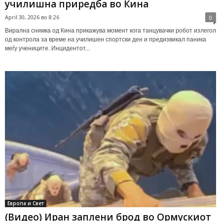
училишна приредба во Кина
April 30, 2026 во 8:26
0
Вирална снимка од Кина прикажува момент кога танцувачки робот излегол
од контрола за време на училишен спортски ден и предизвикал паника
меѓу учениците. Инцидентот...
Европа и Свет
(Видео) Иран заплени брод во Ормускиот