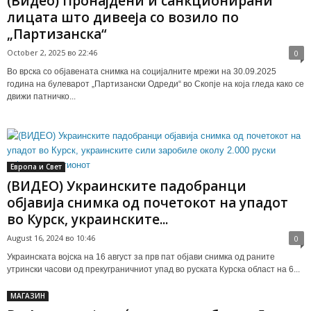
(Видео) Пронајдени и санкционирани
лицата што дивееја со возило по
„Партизанска“
October 2, 2025 во 22:46
0
Во врска со објавената снимка на социјалните мрежи на 30.09.2025
година на булеварот „Партизански Одреди“ во Скопје на која гледа како се
движи патничко...
Европа и Свет
(ВИДЕО) Украинските падобранци
објавија снимка од почетокот на упадот
во Курск, украинските...
August 16, 2024 во 10:46
0
Украинската војска на 16 август за прв пат објави снимка од раните
утрински часови од прекуграничниот упад во руската Курска област на 6...
МАГАЗИН