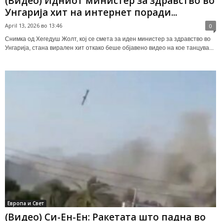
(Видео) Идниот министер за здравство во
Унгарија хит на интернет поради...
April 13, 2026 во 13:46
0
Снимка од Хегедуш Жолт, кој се смета за иден министер за здравство во
Унгарија, стана вирален хит откако беше објавено видео на кое танцува...
Европа и Свет
(Видео) Си-Ен-Ен: Ракетата што падна во