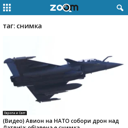
таг: снимка
Европа и Свет
(Видео) Авион на НАТО собори дрон над
Латвија: објавена е снимка