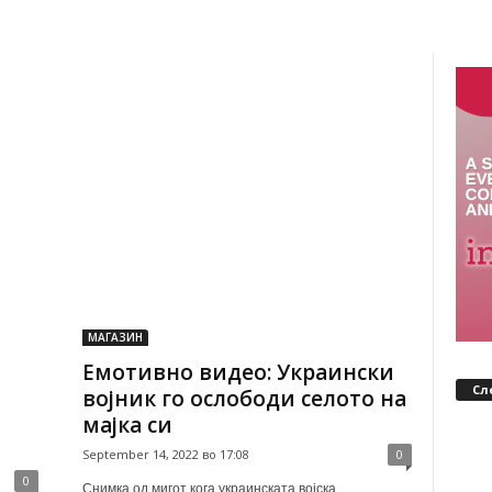
МАГАЗИН
Емотивно видео: Украински
Сл
војник го ослободи селото на
мајка си
September 14, 2022 во 17:08
0
0
Снимка од мигот кога украинската војска