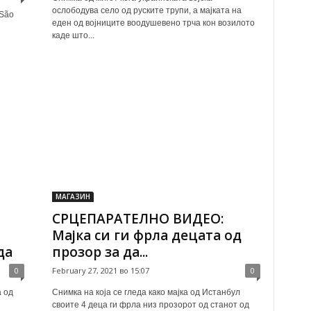
ослободува село од руските трупи, а мајката на
 São
еден од војниците воодушевено трча кон возилото
каде што...
МАГАЗИН
СРЦЕПАРАТЕЛНО ВИДЕО:
Мајка си ги фрла децата од
да
прозор за да...
0
February 27, 2021 во 15:07
0
 од
Снимка на која се гледа како мајка од Истанбул
своите 4 деца ги фрла низ прозорот од станот од