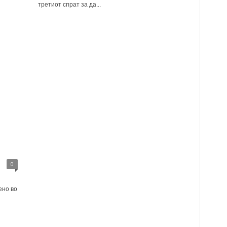
третиот спрат за да...
0
ено во