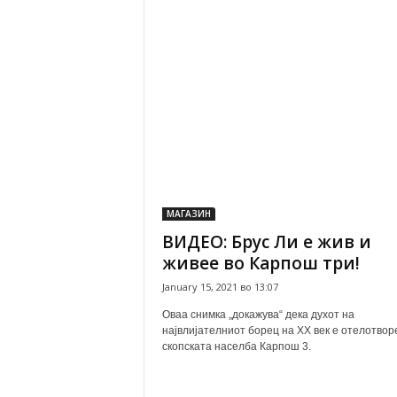
МАГАЗИН
ВИДЕО: Брус Ли е жив и
живее во Карпош три!
January 15, 2021 во 13:07
Оваа снимка „докажува“ дека духот на
највлијателниот борец на XX век е отелотвор
скопската населба Карпош 3.