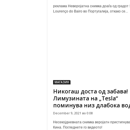
реклама Неверојатна снимка доаѓа од градот
Lourenço do Bairo во Португалија, откако се...
МАГАЗИН
Никогаш доста од забава!
Лимузината на „Tesla“
поминува низ длабока во
December 9, 2021 во 0:08
Несекојдневната снимка веројатн пристигнува
Кина. Погледнете го видеото!