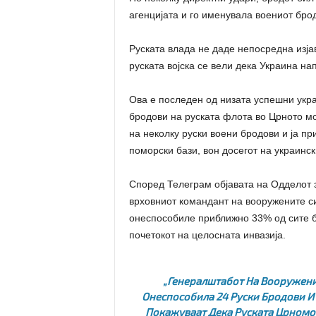
агенцијата и го именувала воениот брод
Руската влада не даде непосредна изјав
руската војска се вели дека Украина н
Ова е последен од низата успешни укра
бродови на руската флота во Црното м
на неколку руски воени бродови и ја п
поморски бази, вон досегот на украинск
Според Телеграм објавата на Одделот 
врховниот командант на вооружените си
онеспособиле приближно 33% од сите 
почетокот на целосната инвазија.
„Генералштабот На Вооруженит
Онеспособила 24 Руски Бродови И
Покажуваат Дека Руската Црномо