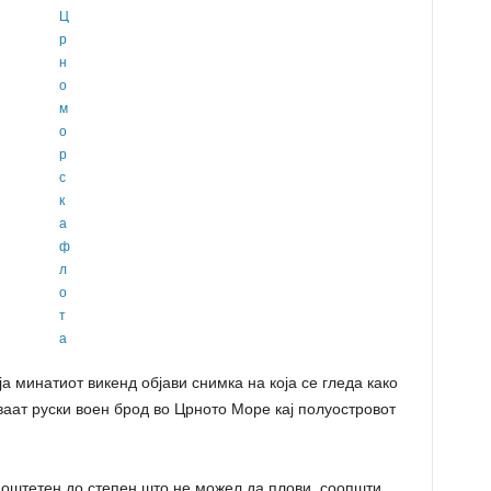
а минатиот викенд објави снимка на која се гледа како
аат руски воен брод во Црното Море кај полуостровот
 оштетен до степен што не можел да плови, соопшти