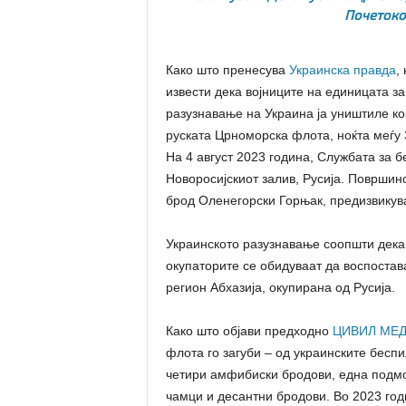
Почетоко
Како што пренесува
Украинска правда
,
извести дека војниците на единицата з
разузнавање на Украина ја уништиле ко
руската Црноморска флота, ноќта меѓу 
На 4 август 2023 година, Службата за 
Новоросијскиот залив, Русија. Површин
брод Оленегорски Горњак, предизвикува
Украинското разузнавање соопшти дека
окупаторите се обидуваат да воспостав
регион Абхазија, окупирана од Русија.
Како што објави предходно
ЦИВИЛ МЕ
флота го загуби – од украинските беспи
четири амфибиски бродови, една подмо
чамци и десантни бродови. Во 2023 го