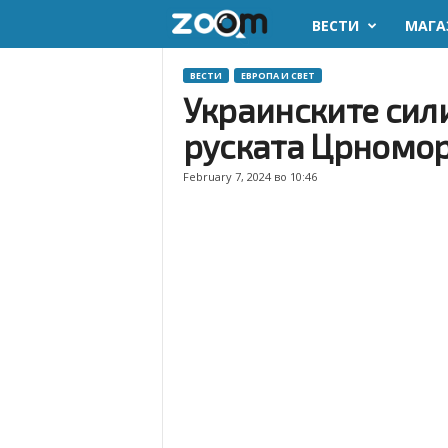
ВЕСТИ
МАГА
z
o
ВЕСТИ
ЕВРОПА И СВЕТ
Украинските сили
o
руската Црномор
m
February 7, 2024 во 10:46
.
m
k