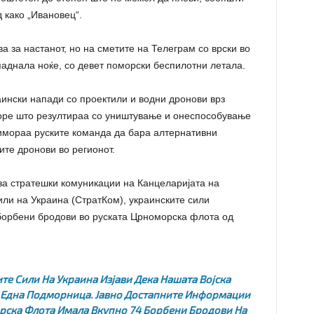
 како „Ивановец“.
а за настанот, но на сметите на Телеграм со врски во
ападнала ноќе, со девет поморски беспилотни летала.
ински напади со проектили и водни дронови врз
оре што резултираа со уништување и онеспособување
римораа руските команда да бара алтернативни
ите дронови во регионот.
за стратешки комуникации на Канцеларијата на
ли на Украина (СтратКом), украинските сили
борбени бродови во руската Црноморска флота од
е Сили На Украина Изјави Дека Нашата Војска
 Една Подморница. Јавно Достапните Информации
рска Флота Имала Вкупно 74 Борбени Бродови На