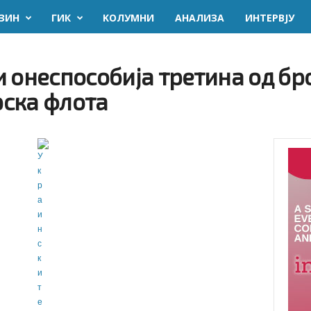
ЗИН
ГИК
KОЛУМНИ
AНАЛИЗА
ИНТЕРВЈУ
 онеспособија третина од бр
ска флота