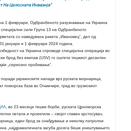
т На Целосната Инвазија“
 на 1 февруари, Одбранбеното разузнавање на Украина
а специјални сили Група 13 на Одбранбеното
рветата со наведувана ракета „Ивановец“, дел од
31 јануари и 1 февруари 2024 година.
безбедност на Украина спроведе специјална операција во
ски брод без екипаж (USV) го оштети тешкиот десантен
јќи „сериозно пробивање“.
 поради украинските напади врз руската морнарица,
ат поморска база во Очамчире, град во грузискиот
ДИА
, во 23 месеци тешки борби, руската Црноморска
лотни летала и проектили – својот главен крстосувач,
рница, еден брод за снабдување и неколку патролни
дина „најдраматичната загуба досега беше уништувањето