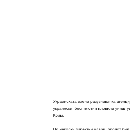
Украинската воена разузнавачка агенциј
украински беспилотни пловила уништув
Крим.
По неколку директни удари, бродот бил