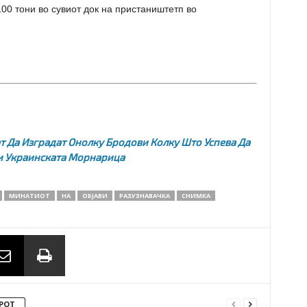
100 тони во сувиот док на пристаништетп во
 Да Изградат Онолку Бродови Колку Што Успева Да
и Украинската Морнарица
МИНАТИОТ
НА
ОБЈАВИ
РАЗУЗНАВАЧКА
СНИМКА
РОТ