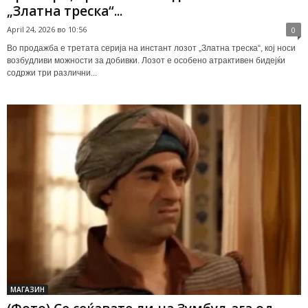
„Златна треска“...
April 24, 2026 во 10:56
0
Во продажба е третата серија на инстант лозот „Златна треска“, кој носи
возбудливи можности за добивки. Лозот е особено атрактивен бидејќи
содржи три различни...
МАГАЗИН