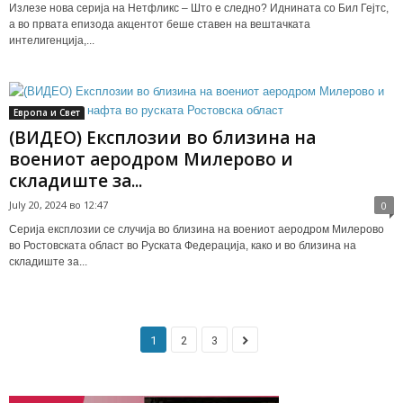
Излезе нова серија на Нетфликс – Што е следно? Иднината со Бил Гејтс,
а во првата епизода акцентот беше ставен на вештачката
интелигенција,...
Европа и Свет
(ВИДЕО) Експлозии во близина на
воениот аеродром Милерово и
складиште за...
July 20, 2024 во 12:47
0
Серија експлозии се случија во близина на воениот аеродром Милерово
во Ростовската област во Руската Федерација, како и во близина на
складиште за...
1
2
3