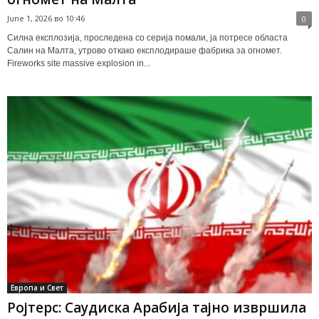
June 1, 2026 во 10:46
0
Силна експлозија, проследена со серија помали, ја потресе областа
Салин на Малта, утрово откако експлодираше фабрика за огномет.
Fireworks site massive explosion in...
Европа и Свет
Ројтерс: Саудиска Арабија тајно извршила