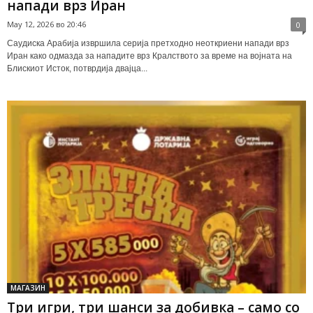
напади врз Иран
May 12, 2026 во 20:46
0
Саудиска Арабија извршила серија претходно неоткриени напади врз
Иран како одмазда за нападите врз Кралството за време на војната на
Блискиот Исток, потврдија двајца...
МАГАЗИН
Три игри, три шанси за добивка – само со