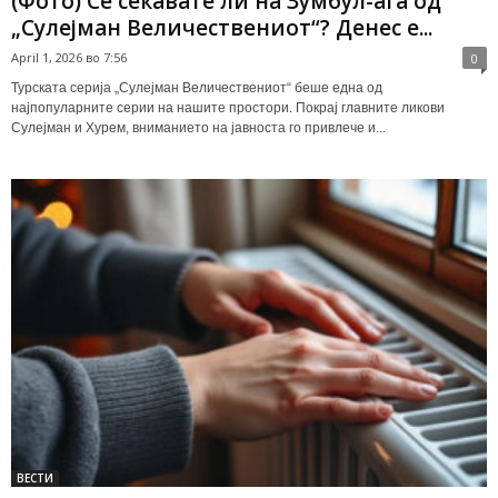
(Фото) Се сеќавате ли на Зумбул-ага од
„Сулејман Величествениот“? Денес е...
April 1, 2026 во 7:56
0
Турската серија „Сулејман Величествениот“ беше една од
најпопуларните серии на нашите простори. Покрај главните ликови
Сулејман и Хурем, вниманието на јавноста го привлече и...
ВЕСТИ