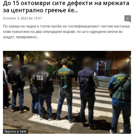
До 15 октомври сите дефекти на мрежата
за централно греење ќе...
October 3, 2025 во 13:01
0
По серија на ладни и топли проби на топлификацискиот систем настанаа
нови пукнатини на два секундарни водови, по што одредени реони во
градот, привремено...
Европа и Свет