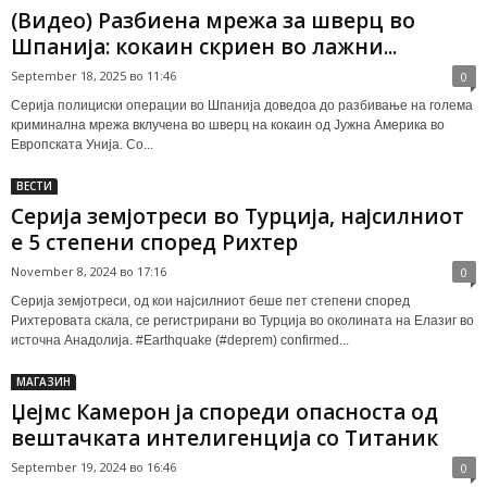
(Видео) Разбиена мрежа за шверц во
Шпанија: кокаин скриен во лажни...
September 18, 2025 во 11:46
0
Серија полициски операции во Шпанија доведоа до разбивање на голема
криминална мрежа вклучена во шверц на кокаин од Јужна Америка во
Европската Унија. Со...
ВЕСТИ
Серија земјотреси во Турција, најсилниот
е 5 степени според Рихтер
November 8, 2024 во 17:16
0
Серија земјотреси, од кои најсилниот беше пет степени според
Рихтеровата скала, се регистрирани во Турција во околината на Елазиг во
источна Анадолија. #Earthquake (#deprem) confirmed...
МАГАЗИН
Џејмс Камерон ја спореди опасноста од
вештачката интелигенција со Титаник
September 19, 2024 во 16:46
0