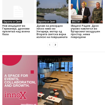
Европа и Свет
Европа и Свет
ВЕСТИ
Нов инцидент во
Дунав на рекордно
(Видео) Радев: Дрон
Германија, дронови
ниско ниво во
утрово навлегол во
прелетаа над воена
Унгарија, мотор од
бугарскиот воздушен
база
Втората светска војна
простор, нема
излезе на површината
повредени