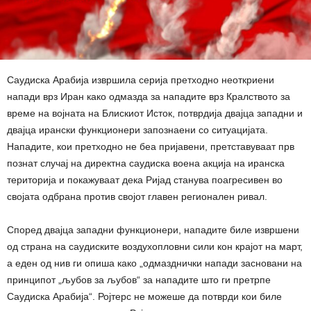
Саудиска Арабија извршила серија претходно неоткриени
напади врз Иран како одмазда за нападите врз Кралството за
време на војната на Блискиот Исток, потврдија двајца западни и
двајца ирански функционери запознаени со ситуацијата.
Нападите, кои претходно не беа пријавени, претставуваат прв
познат случај на директна саудиска воена акција на иранска
територија и покажуваат дека Ријад станува поагресивен во
својата одбрана против својот главен регионален ривал.
Според двајца западни функционери, нападите биле извршени
од страна на саудиските воздухопловни сили кон крајот на март,
а еден од нив ги опиша како „одмазднички напади засновани на
принципот „љубов за љубов“ за нападите што ги претрпе
Саудиска Арабија“. Ројтерс не можеше да потврди кои биле