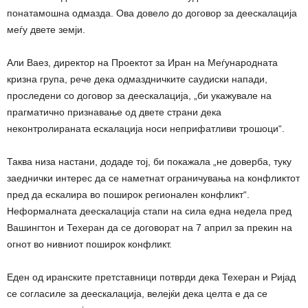
понатамошна одмазда. Ова довело до договор за деескалација
меѓу двете земји.
Али Ваез, директор на Проектот за Иран на Меѓународната
кризна група, рече дека одмаздничките саудиски напади,
проследени со договор за деескалација, „би укажувале на
прагматично признавање од двете страни дека
неконтролираната ескалација носи неприфатливи трошоци“.
Таква низа настани, додаде тој, би покажала „не доверба, туку
заеднички интерес да се наметнат ограничувања на конфликтот
пред да ескалира во поширок регионален конфликт“.
Неформалната деескалација стапи на сила една недела пред
Вашингтон и Техеран да се договорат на 7 април за прекин на
огнот во нивниот поширок конфликт.
Еден од иранските претставници потврди дека Техеран и Ријад
се согласиле за деескалација, велејќи дека целта е да се