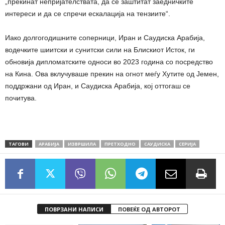
„прекинат непријателствата, да се заштитат заедничките
интереси и да се спречи ескалација на тензиите“.
Иако долгогодишните соперници, Иран и Саудиска Арабија,
водечките шиитски и сунитски сили на Блискиот Исток, ги
обновија дипломатските односи во 2023 година со посредство
на Кина. Ова вклучуваше прекин на огнот меѓу Хутите од Јемен,
поддржани од Иран, и Саудиска Арабија, кој оттогаш се
почитува.
ТАГОВИ
АРАБИЈА
ИЗВРШИЛА
ПРЕТХОДНО
САУДИСКА
СЕРИЈА
ПОВРЗАНИ НАПИСИ
ПОВЕЌЕ ОД АВТОРОТ