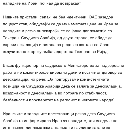
нападите на Иран, почнаа да возвраќаат.
Нивните пристапи, сепак, не беа идентични. ОАЕ зазедоа
поцврст став, обидувајќи се да му наметнат цена на Иран за
нападите и ретко ангажирајќи се во јавна дипломатија со
Техеран. Саудиска Арабија, од друга страна, се обиде да
спречи ескалација и остана во редовен контакт со Иран,
вклучително и преку амбасадорот на Техеран во Ријад.
Висок функционер на саудиското Министерство за надворешни
работи не коментираше директно дали е постигнат договор за
деескалација, но рече: „Ја повторуваме конзистентната
позиција на Саудиска Арабија дека се залага за деескалација,
воздржаност и деескалација во потрага по стабилност,
безбедност и просперитет на регионот и неговите народи“.
Иранските и западните претставници рекоа дека Саудиска
Арабија го информирала Иран за нападите, кои следеле по
интензивен дипломатски ангажман и саудиски закани за