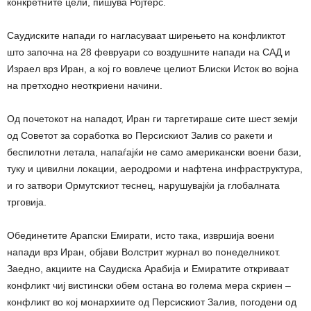
конкретните цели, пишува Ројтерс.
Саудиските напади го нагласуваат ширењето на конфликтот
што започна на 28 февруари со воздушните напади на САД и
Израел врз Иран, а кој го вовлече целиот Блиски Исток во војна
на претходно неоткриени начини.
Од почетокот на нападот, Иран ги таргетираше сите шест земји
од Советот за соработка во Персискиот Залив со ракети и
беспилотни летала, напаѓајќи не само американски воени бази,
туку и цивилни локации, аеродроми и нафтена инфраструктура,
и го затвори Ормутскиот теснец, нарушувајќи ја глобалната
трговија.
Обединетите Арапски Емирати, исто така, извршија воени
напади врз Иран, објави Волстрит журнал во понеделникот.
Заедно, акциите на Саудиска Арабија и Емиратите откриваат
конфликт чиј вистински обем остана во голема мера скриен –
конфликт во кој монархиите од Персискиот Залив, погодени од