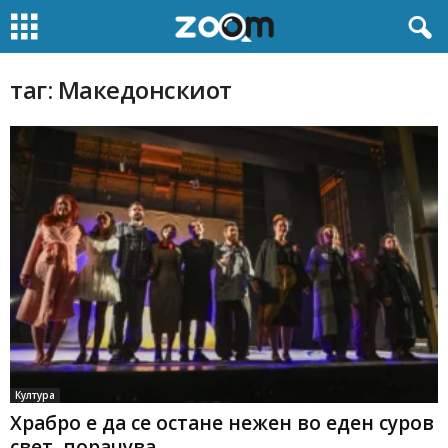
таг: Македонскиот
Култура
Храбро е да се остане нежен во еден суров
свет, порачува...