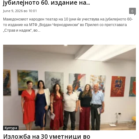
јубилејното 60. издание на...
June 9, 2026 во 10:01
0
Македонскиот народен театар на 10 јуни ќе учествува на јубилејното 60-
то издание на МТФ „Војдан Чернодрински“ во Прилеп со претставата
„Страв и надеж“, во...
Култура
Изложба на 30 уметници во