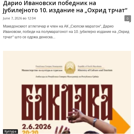
Дарио Ивановски победник на
јубилејното 10. издание на „Охрид трчат“
June 7, 2026 во 12:04
0
Македонскиот атлетичар и член на АК „Скопски маратон“, Дарио
Ивановски, победи на полумаратонот на 10. јубилејно издание на „Охрид
трчат“ што се одржа денеска...
Култура