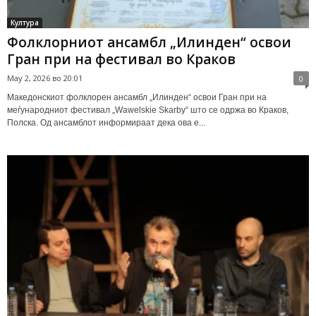
Култура
Фолклорниот ансамбл „Илинден“ освои
Гран при на фестивал во Краков
May 2, 2026 во 20:01
0
Македонскиот фолклорен ансамбл „Илинден“ освои Гран при на
меѓународниот фестивал „Wawelskie Skarby“ што се одржа во Краков,
Полска. Од ансамблот информираат дека ова е...