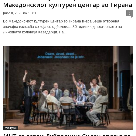
Македонскиот културен центар во Тирана
June 8, 2026 во 10:01
0
Во Македонскиот културен центар во Тирана вчера беше отворена
значајна изложба со која се одбележаа 30 години од постоењето на
Ликовната колонија Кавадарци. На...
Култура