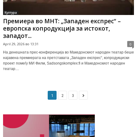
Култура
Премиера во МНТ: „Западен експрес“ –
европска копродукција за истокот,
западот...
April 29, 2026 во 13:31
0
На денешната прес-конференција во Македонскиот народен театар беше
најавена премиерата на претставата „Западен експрес“, копродукциски
проект помеѓу МИ Филм, Sadsongskomplex:fi и Македонскиот народен
театар....
1
2
3