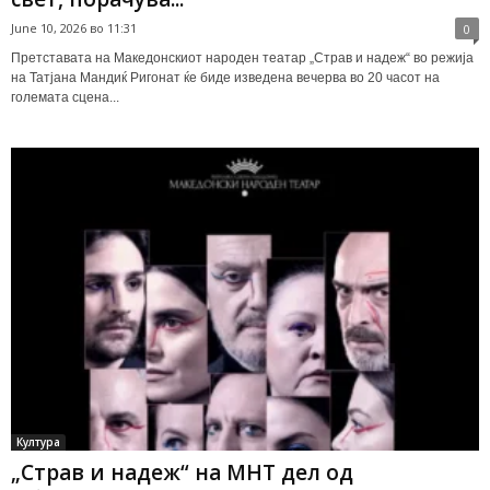
June 10, 2026 во 11:31
0
Претставата на Македонскиот народен театар „Страв и надеж“ во режија
на Татјана Мандиќ Ригонат ќе биде изведена вечерва во 20 часот на
големата сцена...
Култура
„Страв и надеж“ на МНТ дел од