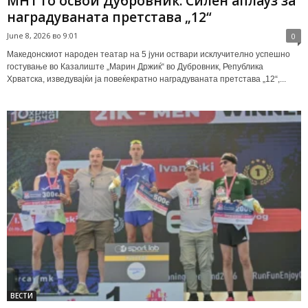
МНТ го освои Дубровник: Силен аплауз за
наградуваната претстава „12“
June 8, 2026 во 9:01
0
Македонскиот народен театар на 5 јуни оствари исклучително успешно
гостување во Казалиште „Марин Држиќ“ во Дубровник, Република
Хрватска, изведувајќи ја повеќекратно наградуваната претстава „12“,...
ВЕСТИ