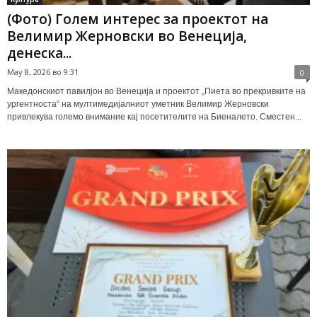
(Фото) Голем интерес за проeктот на
Велимир Жерновски во Венеција,
денеска...
May 8, 2026 во 9:31
0
Македонскиот павилјон во Венеција и проектот „Пиета во прекривките на
ургентноста“ на мултимедијалниот уметник Велимир Жерновски
привлекува големо внимание кај посетителите на Биеналето. Сместен...