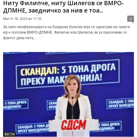
Ниту Филипче, ниту Шилегов се ВМРО-
ДПМНЕ, заедничко за нив е тоа...
March 18, 2026 во 11:55
0
За прес-конференцијата на Богданка Кузеска која се однесува на трката
кој е поголем ВМРО-ДПМНЕ, Филипче или Шилегов, ќе ја пресечеме со
фактот дека ниту...
ВЕСТИ