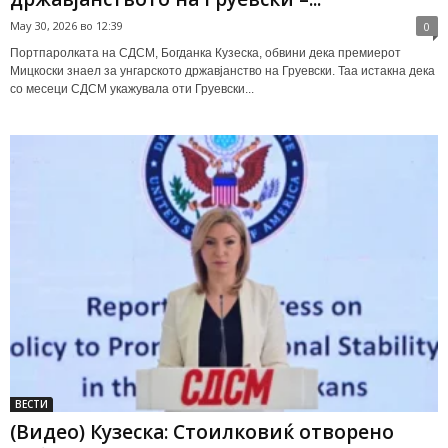
May 30, 2026 во 12:39
0
Портпаролката на СДСМ, Богданка Кузеска, обвини дека премиерот
Мицкоски знаел за унгарското државјанство на Груевски. Таа истакна дека
со месеци СДСМ укажувала оти Груевски...
ВЕСТИ
(Видео) Кузеска: Стоилковиќ отворено