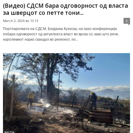
(Видео) СДСМ бара одговорност од власта
за шверцот со петте тони...
March 2, 2026 во 13:13
0
Портпаролката на СДСМ, Богданка Кузеска, на прес-конференција
побара одговорност од актуелната власт во врска со, како што рече,
најголемиот нарко скандал во регионот, по...
ВЕСТИ