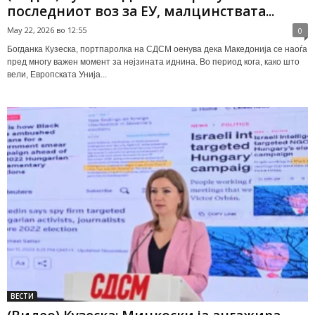
последниот воз за ЕУ, малцинствата...
May 22, 2026 во 12:55
0
Богданка Кузеска, портпаролка на СДСМ оенува дека Македонија се наоѓа
пред многу важен момент за нејзината иднина. Во период кога, како што
вели, Европската Унија...
ВЕСТИ