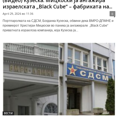
(Видео) Кузеска: Мицкоски ја ангажира
израелската „Black Cube“ – фабриката на...
April 29, 2026 во 11:36
0
Портпаролката на СДСМ, Богданка Кузеска, обвини дека ВМРО-ДПМНЕ и
премиерот Христијан Мицкоски во паника ја ангажирале „Black Cube“
приватната израелска компанија, која Кузеска ја...
ВЕСТИ