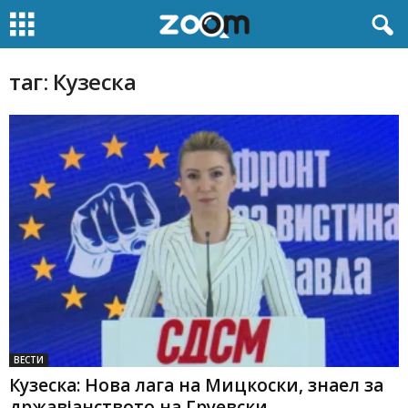
таг: Кузеска
ВЕСТИ
Кузеска: Нова лага на Мицкоски, знаел за
државјанството на Груевски –...