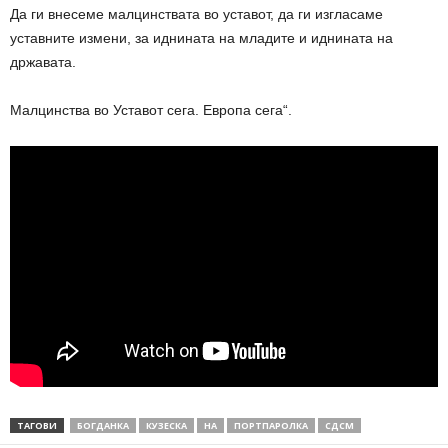
Да ги внесеме малцинствата во уставот, да ги изгласаме
уставните измени, за иднината на младите и иднината на
државата.
Малцинства во Уставот сега. Европа сега“.
ТАГОВИ
БОГДАНКА
КУЗЕСКА
НА
ПОРТПАРОЛКА
СДСМ