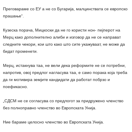
Преговараме со ЕУ а не со Бугарија, малцинствата се европско
прашање“.
Кузеска порача, Мицкоски да не го користи нон- пејперот на
Мерц како дополнително алиби и изговор да не се направат
следните чекори, кои што како што сите укажуваат, не може да
бидат променети.
Мерц, истакнува таа, не вели дека реформите не се потребни,
напротив, овој предлог нагласува таа, е само порака која треба
да ги мотивира земјите кандидати да работат побрзо и
поефикасно.
„СДСМ не се согласува со предлогот за придружено членство
без полноправно членство во Европската Унија.
Ние бараме целосно членство во Европската Унија.