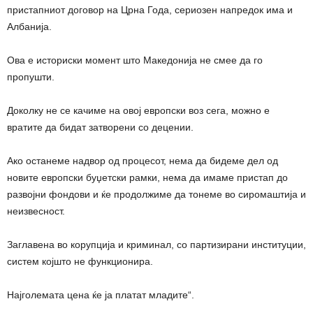
пристапниот договор на Црна Года, сериозен напредок има и
Албанија.
Ова е историски момент што Македонија не смее да го
пропушти.
Доколку не се качиме на овој европски воз сега, можно е
вратите да бидат затворени со децении.
Ако останеме надвор од процесот, нема да бидеме дел од
новите европски буџетски рамки, нема да имаме пристап до
развојни фондови и ќе продолжиме да тонеме во сиромаштија и
неизвесност.
Заглавена во корупција и криминал, со партизирани институции,
систем којшто не функционира.
Најголемата цена ќе ја платат младите“.