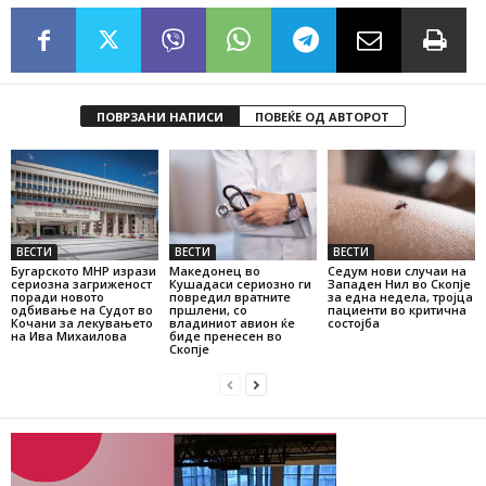
ПОВРЗАНИ НАПИСИ
ПОВЕЌЕ ОД АВТОРОТ
ВЕСТИ
ВЕСТИ
ВЕСТИ
Бугарското МНР изрази
Македонец во
Седум нови случаи на
сериозна загриженост
Кушадаси сериозно ги
Западен Нил во Скопје
поради новото
повредил вратните
за една недела, тројца
одбивање на Судот во
пршлени, со
пациенти во критична
Кочани за лекувањето
владиниот авион ќе
состојба
на Ива Михаилова
биде пренесен во
Скопје