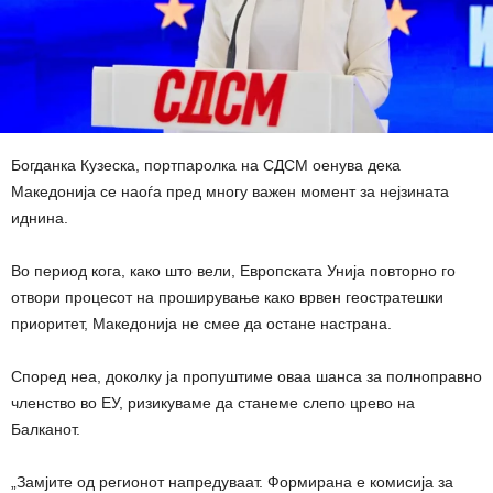
Богданка Кузеска, портпаролка на СДСМ оенува дека
Македонија се наоѓа пред многу важен момент за нејзината
иднина.
Во период кога, како што вели, Европската Унија повторно го
отвори процесот на проширување како врвен геостратешки
приоритет, Македонија не смее да остане настрана.
Според неа, доколку ја пропуштиме оваа шанса за полноправно
членство во ЕУ, ризикуваме да станеме слепо црево на
Балканот.
„Замјите од регионот напредуваат. Формирана е комисија за