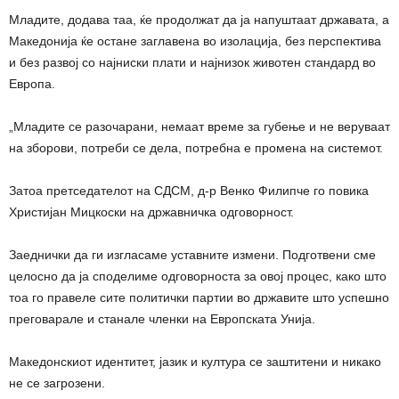
Младите, додава таа, ќе продолжат да ја напуштаат државата, а
Македонија ќе остане заглавена во изолација, без перспектива
и без развој со најниски плати и најнизок животен стандард во
Европа.
„Младите се разочарани, немаат време за губење и не веруваат
на зборови, потреби се дела, потребна е промена на системот.
Затоа претседателот на СДСМ, д-р Венко Филипче го повика
Христијан Мицкоски на државничка одговорност.
Заеднички да ги изгласаме уставните измени. Подготвени сме
целосно да ја споделиме одговорноста за овој процес, како што
тоа го правеле сите политички партии во државите што успешно
преговарале и станале членки на Европската Унија.
Македонскиот идентитет, јазик и култура се заштитени и никако
не се загрозени.