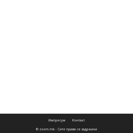
Импресум
Контакт
© zoom.mk - Сите права се задржани