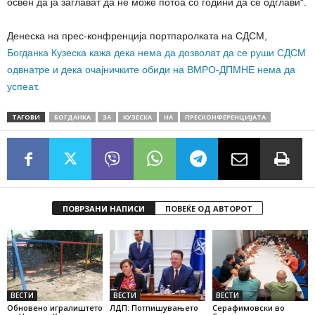
освен да ја заглават да не може потоа со години да се одглави“.
Денеска на прес-конфренција портпаролката на СДСМ,
Богданка Кузеска кажа дека нема да дозволат да се руши СДСМ
одвнатре и дека очајничките обиди на ВМРО-ДПМНЕ нема да
успеат.
ТАГОВИ
БОГДАНКА
ЗА
КУЗЕСКА
НА
ПРЕСКОНФЕРЕНЦИЈАТА
ПОВРЗАНИ НАПИСИ
ПОВЕЌЕ ОД АВТОРОТ
ВЕСТИ
ВЕСТИ
ВЕСТИ
Обновено игралиштето
ЛДП: Потпишувањето
Серафимовски во