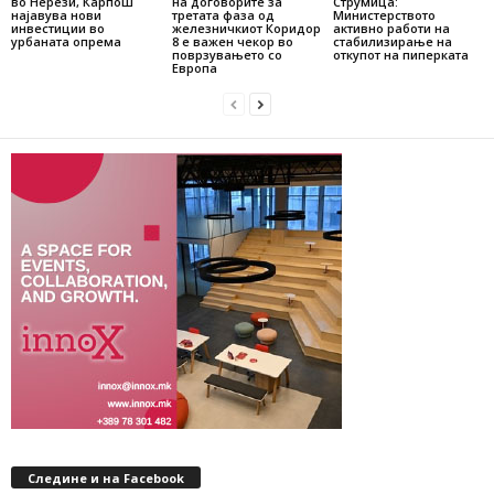
во Нерези, Карпош
на договорите за
Струмица:
најавува нови
третата фаза од
Министерството
инвестиции во
железничкиот Коридор
активно работи на
урбаната опрема
8 е важен чекор во
стабилизирање на
поврзувањето со
откупот на пиперката
Европа
Следине и на Facebook