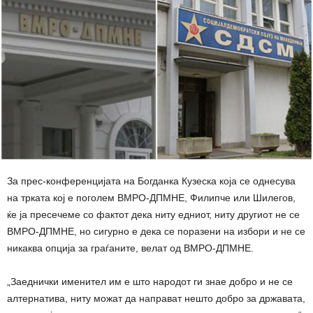
За прес-конференцијата на Богданка Кузеска која се однесува
на трката кој е поголем ВМРО-ДПМНЕ, Филипче или Шилегов,
ќе ја пресечеме со фактот дека ниту едниот, ниту другиот не се
ВМРО-ДПМНЕ, но сигурно е дека се поразени на избори и не се
никаква опција за граѓаните, велат од ВМРО-ДПМНЕ.
„Заеднички именител им е што народот ги знае добро и не се
алтернатива, ниту можат да направат нешто добро за државата,