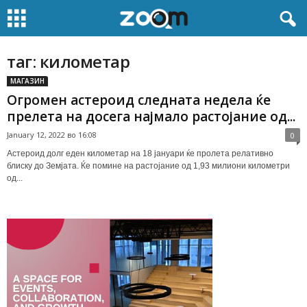
таг: километар
МАГАЗИН
Огромен астероид следната недела ќе
прелета на досега најмало растојание од...
January 12, 2022 во 16:08
0
Астероид долг еден километар на 18 јануари ќе пролета релативно
блиску до Земјата. Ќе помине на растојание од 1,93 милиони километри
од...