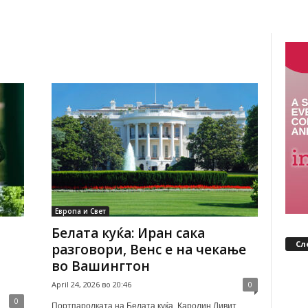
Европа и Свет
Белата куќа: Иран сака
Сл
разговори, Венс е на чекање
во Вашингтон
April 24, 2026 во 20:46
0
0
Портпаролката на Белата куќа, Каролин Ливит,