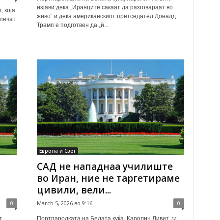
изјави дека „Иранците сакаат да разговараат во
, која
живо“ и дека американскиот претседател Доналд
 печат
Трамп е подготвен да „ѝ...
Европа и Свет
САД не нападнаа училиште
во Иран, ние не таргетираме
цивили, вели...
0
March 5, 2026 во 9:16
0
,
Портпаролката на Белата куќа, Каролин Ливит, ги