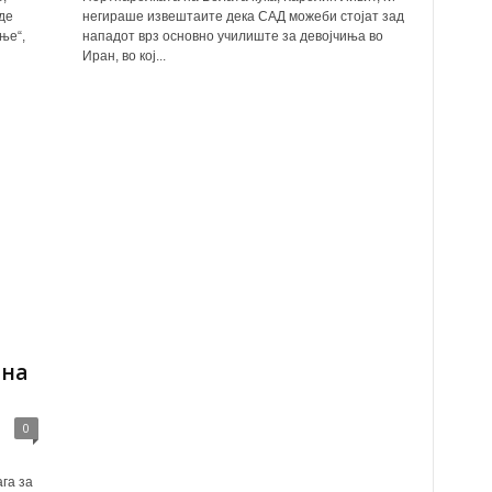
де
негираше извештаите дека САД можеби стојат зад
ње“,
нападот врз основно училиште за девојчиња во
Иран, во кој...
 на
0
га за