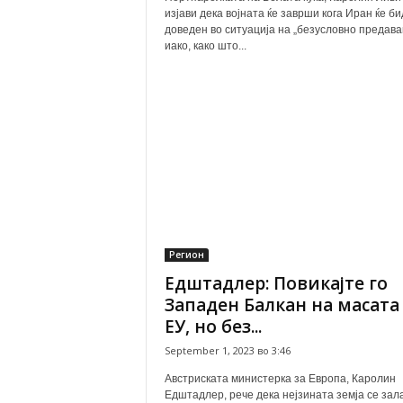
изјави дека војната ќе заврши кога Иран ќе би
доведен во ситуација на „безусловно предава
иако, како што...
Регион
Едштадлер: Повикајте го
Западен Балкан на масата
ЕУ, но без...
September 1, 2023 во 3:46
Австриската министерка за Европа, Каролин
Едштадлер, рече дека нејзината земја се зала