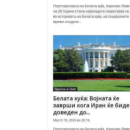
Портпаролката на Белата куќа, Каролин Левит
на 28 години стана најмладата секретарка за
во историјата на Белата куќа, на социјалните
мрежи сподели...
Европа и Свет
Белата куќа: Војната ќе
заврши кога Иран ќе биде
доведен до...
March 10, 2026 во 20:16
Портпаролката на Белата куќа, Каролин Ливит