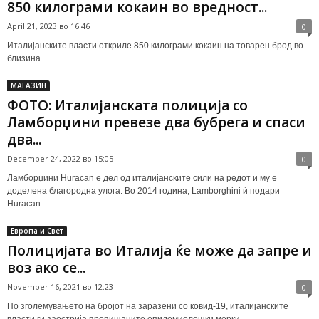
850 килограми кокаин во вредност...
April 21, 2023 во 16:46
0
Италијанските власти откриле 850 килограми кокаин на товарен брод во
близина...
МАГАЗИН
ФОТО: Италијанската полиција со
Ламборџини превезе два бубрега и спаси
два...
December 24, 2022 во 15:05
0
Ламборџини Huracan е дел од италијанските сили на редот и му е
доделена благородна улога. Во 2014 година, Lamborghini ѝ подари
Huracan...
Европа и Свет
Полицијата во Италија ќе може да запре и
воз ако се...
November 16, 2021 во 12:23
0
По зголемувањето на бројот на заразени со ковид-19, италијанските
власти ги заострија пропишаните епидемиолошки мерки...