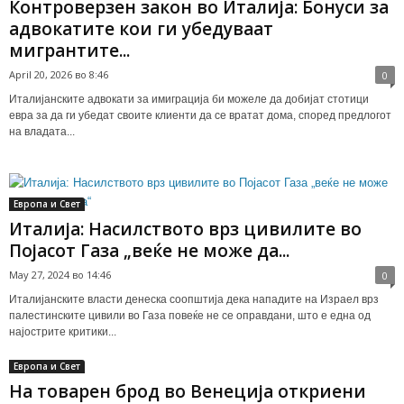
Контроверзен закон во Италија: Бонуси за
адвокатите кои ги убедуваат
мигрантите...
April 20, 2026 во 8:46
0
Италијанските адвокати за имиграција би можеле да добијат стотици
евра за да ги убедат своите клиенти да се вратат дома, според предлогот
на владата...
Европа и Свет
Италија: Насилството врз цивилите во
Појасот Газа „веќе не може да...
May 27, 2024 во 14:46
0
Италијанските власти денеска соопштија дека нападите на Израел врз
палестинските цивили во Газа повеќе не се оправдани, што е една од
најострите критики...
Европа и Свет
На товарен брод во Венеција откриени