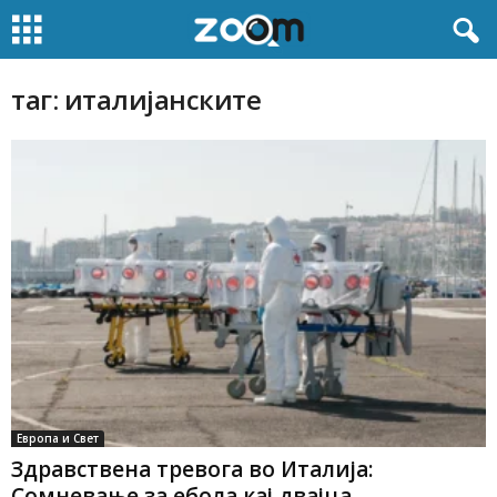
таг: италијанските
Европа и Свет
Здравствена тревога во Италија:
Сомневање за ебола кај двајца