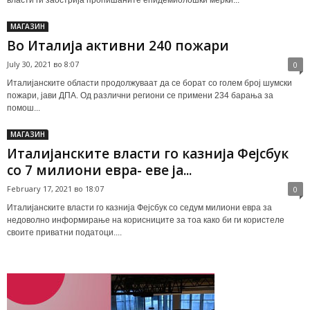
МАГАЗИН
Во Италија активни 240 пожари
July 30, 2021 во 8:07
0
Италијанските области продолжуваат да се борат со голем број шумски
пожари, јави ДПА. Од различни региони се примени 234 барања за
помош...
МАГАЗИН
Италијанските власти го казнија Фејсбук
со 7 милиони евра- еве ја...
February 17, 2021 во 18:07
0
Италијанските власти го казнија Фејсбук со седум милиони евра за
недоволно информирање на корисниците за тоа како би ги користеле
своите приватни податоци....