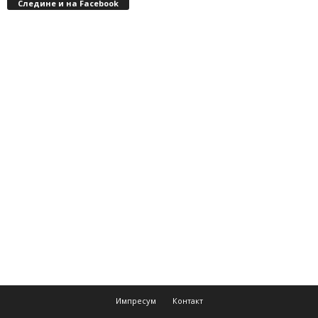
Следине и на Facebook
Импресум
Контакт