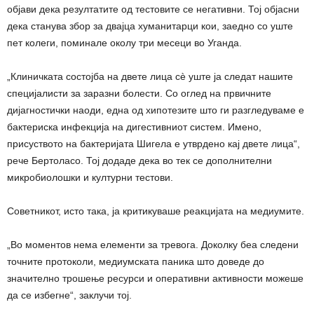
објави дека резултатите од тестовите се негативни. Тој објасни
дека станува збор за двајца хуманитарци кои, заедно со уште
пет колеги, поминале околу три месеци во Уганда.
„Клиничката состојба на двете лица сè уште ја следат нашите
специјалисти за заразни болести. Со оглед на првичните
дијагностички наоди, една од хипотезите што ги разгледуваме е
бактериска инфекција на дигестивниот систем. Имено,
присуството на бактеријата Шигела е утврдено кај двете лица“,
рече Бертоласо. Тој додаде дека во тек се дополнителни
микробиолошки и културни тестови.
Советникот, исто така, ја критикуваше реакцијата на медиумите.
„Во моментов нема елементи за тревога. Доколку беа следени
точните протоколи, медиумската паника што доведе до
значително трошење ресурси и оперативни активности можеше
да се избегне“, заклучи тој.