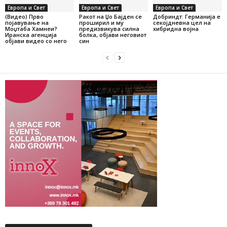
Европа и Свет
Европа и Свет
Европа и Свет
(Видео) Прво
Ракот на Џо Бајден се
Добриндт: Германија е
појавување на
проширил и му
секојдневна цел на
Моџтаба Хамнеи?
предизвикува силна
хибридна војна
Иранска агенција
болка, објави неговиот
објави видео со него
син