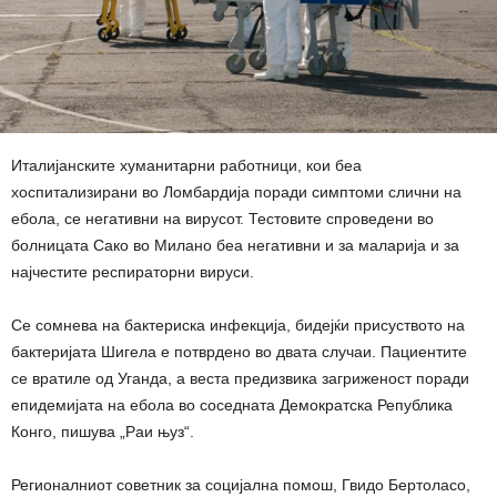
Италијанските хуманитарни работници, кои беа
хоспитализирани во Ломбардија поради симптоми слични на
ебола, се негативни на вирусот. Тестовите спроведени во
болницата Сако во Милано беа негативни и за маларија и за
најчестите респираторни вируси.
Се сомнева на бактериска инфекција, бидејќи присуството на
бактеријата Шигела е потврдено во двата случаи. Пациентите
се вратиле од Уганда, а веста предизвика загриженост поради
епидемијата на ебола во соседната Демократска Република
Конго, пишува „Раи њуз“.
Регионалниот советник за социјална помош, Гвидо Бертоласо,