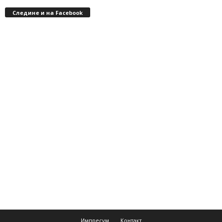
Следине и на Facebook
Импресум
Контакт