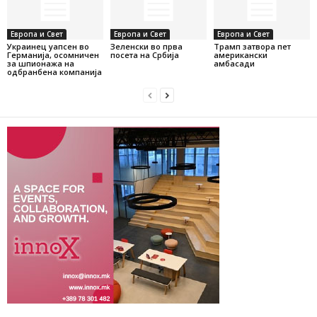
Европа и Свет
Европа и Свет
Европа и Свет
Украинец уапсен во
Зеленски во прва
Трамп затвора пет
Германија, осомничен
посета на Србија
американски
за шпионажа на
амбасади
одбранбена компанија