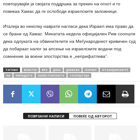
повторувајќи ја својата поддршка за прекин на огнот и го
повикаа Хамас да ги ослободи израелските заложници.
Италија во неколку наврати нагласи дека Израел има право да
се брани од Хамас. Минатата недела официјален Рим соопшти
дека одлуката на обвинителите на Меѓународниот кривичен суд
да побараат налог за апсење на израелските водачи под
сомнение за воени злосторства е „неприфатлива“.
ТАГОВИ
ВЛАСТИ
ВРЗ
ДЕКА
ДЕНЕСКА
ИЗРАЕЛ
ИТАЛИЈАНСКИТЕ
НА
НАПАДИТЕ
ПАЛЕСТИНСКИТЕ
СООПШТИЈА
ПОВРЗАНИ НАПИСИ
ПОВЕЌЕ ОД АВТОРОТ