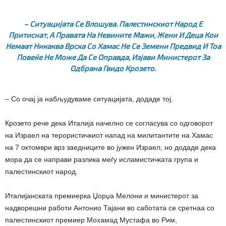
– Ситуацијата Се Влошува. Палестинскиот Народ Е
Притиснат, А Правата На Невините Мажи, Жени И Деца Кои
Немаат Никаква Врска Со Хамас Не Се Земени Предвид И Тоа
Повеќе Не Може Да Се Оправда, Изјави Министерот За
Одбрана Гвидо Крозето.
– Со очај ја набљудуваме ситуацијата, додаде тој.
Крозето рече дека Италија начелно се согласува со одговорот
на Израел на терористичкиот напад на милитантите на Хамас
на 7 октомври врз заедниците во јужен Израел, но додаде дека
мора да се направи разлика меѓу исламистичката група и
палестинскиот народ.
Италијанската премиерка Џорџа Мелони и министерот за
надворешни работи Антонио Тајани во саботата се сретнаа со
палестинскиот премиер Мохамад Мустафа во Рим,