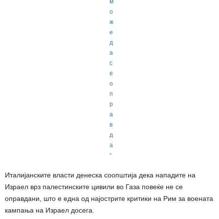
Италијанските власти денеска соопштија дека нападите на
Израел врз палестинските цивили во Газа повеќе не се
оправдани, што е една од најострите критики на Рим за воената
кампања на Израел досега.