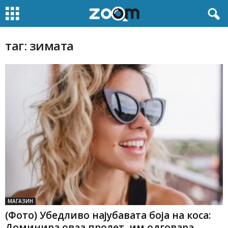
таг: зимата
МАГАЗИН
(Фото) Убедливо најубавата боја на коса:
Доминира оваа пролет, им одговара...