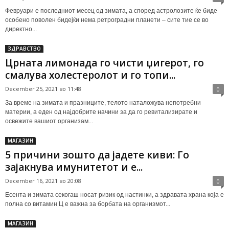
Февруари е последниот месец од зимата, а според астролозите ќе биде
особено поволен бидејќи нема ретроградни планети – сите тие се во
директно...
ЗДРАВСТВО
Црната лимонада го чисти џигерот, го
смалува холестеролот и го топи...
December 25, 2021 во 11:48
0
За време на зимата и празниците, телото наталожува непотребни
материи, а еден од најдобрите начини за да го ревитализирате и
освежите вашиот организам...
МАГАЗИН
5 причини зошто да јадете киви: Го
зајакнува имунитетот и е...
December 16, 2021 во 20:08
0
Есента и зимата секогаш носат ризик од настинки, а здравата храна која е
полна со витамин Ц е важна за борбата на организмот...
МАГАЗИН