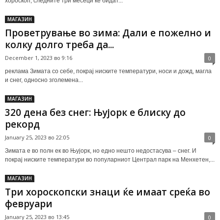
хороскоп, следните три месеци ќе бидат...
МАГАЗИН
Проветрување во зима: Дали е пожелно и
колку долго треба да...
December 1, 2023 во 9:16
0
реклама Зимата со себе, покрај ниските температури, носи и дожд, магла
и снег, односно зголемена...
МАГАЗИН
320 дена без снег: Њујорк е блиску до
рекорд
January 25, 2023 во 22:05
0
Зимата е во полн ек во Њујорк, но едно нешто недостасува – снег. И
покрај ниските температури во популарниот Централ парк на Менхетен,...
МАГАЗИН
Три хороскопски знаци ќе имаат среќа во
февруари
January 25, 2023 во 13:45
0