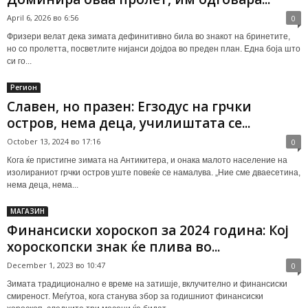
April 6, 2026 во 6:56
0
Фризери велат дека зимата дефинитивно била во знакот на бринетите,
но со пролетта, посветлите нијанси дојдоа во преден план. Една боја што
си го...
Регион
Славен, но празен: Егзодус на грчки
остров, нема деца, училиштата се...
October 13, 2024 во 17:16
0
Кога ќе пристигне зимата на Антикитера, и онака малото население на
изолираниот грчки остров уште повеќе се намалува. „Ние сме дваесетина,
нема деца, нема...
МАГАЗИН
Финансиски хороскоп за 2024 година: Кој
хороскопски знак ќе плива во...
December 1, 2023 во 10:47
0
Зимата традиционално е време на затишје, вклучително и финансиски
смиреност. Меѓутоа, кога станува збор за годишниот финансиски