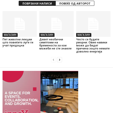
ПОВРЗАНИ НАПИСИ
ПОВЕЌЕ ОД АВТОРОТ
МАГАЗИН
МАГАЗИН
МАГАЗИН
Пет животни лекции
Девет необични
Често се будите
што повеќето луѓе ги
симптоми на
уморни: Овие навики
учат предоцна
бременоста за кои
може да бидат
можеби не сте знаеле
причина зошто немате
доволно енергија