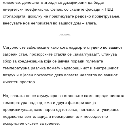
живеење, денешните згради се дизајнирани да бидат
енергетски поефикасни. Сепак, со скапите фасади и ПВЦ
столаријата, доколку не практикувате редовно проветрување,
внесувате нов непријател во вашиот дом – влага.
реклама
Сигурно сте забележале како кога надвор е студено во вашиот
загреан стан, прозорските стакла се „замаглуваат“. Станува
збор за кондензација која се јавува поради големата
температурна разлика помеѓу надворешниот и внатрешниот
воздух и е јасен показател дека влагата навлегла во вашиот
животен простор.
Но, влагата не се акумулира во становите само поради ниската
температура надвор, има и други фактори кои ја
предизвикуваат, како пареа од готвење, пеглање и туширање,
недоволна вентилација и неисправен или несоодветно
искористен систем за греење.