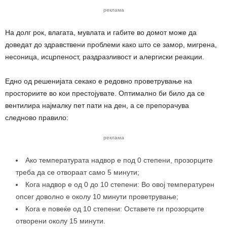
реклама
На долг рок, влагата, мувлата и габите во домот може да
доведат до здравствени проблеми како што се замор, мигрена,
несоница, исцрпеност, раздразливост и алергиски реакции.
Едно од решенијата секако е редовно проветрување на
просториите во кои престојувате. Оптимално би било да се
вентилира најмалку пет пати на ден, а се препорачува
следново правило:
реклама
Ако температурата надвор е под 0 степени, прозорците
треба да се отвораат само 5 минути;
Кога надвор е од 0 до 10 степени: Во овој температурен
опсег доволно е околу 10 минути проветрување;
Кога е повеќе од 10 степени: Оставете ги прозорците
отворени околу 15 минути.