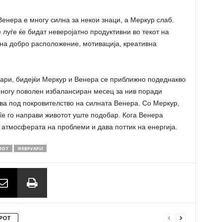
Венера е многу силна за некои знаци, а Меркур слаб.
луѓе ќе бидат неверојатно продуктивни во текот на
 на добро расположение, мотивација, креативна
руари, бидејќи Меркур и Венера се приближно подеднакво
многу поволен избалансиран месец за нив поради
ива под покровителство на силната Венера. Со Меркур,
 ќе го направи животот уште подобар. Кога Венера
 атмосферата на проблеми и дава поттик на енергија.
ИОТ
ФЕВРУАРИ
РОТ