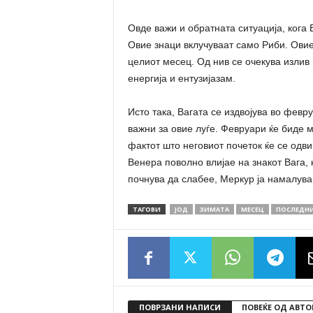
Овде важи и обратната ситуација, кога 
Овие знаци вклучуваат само Риби. Овие 
целиот месец. Од нив се очекува излив
енергија и ентузијазам.
Исто така, Вагата се издвојува во фев
важни за овие луѓе. Февруари ќе биде 
фактот што неговиот почеток ќе се одв
Венера поволно влијае на знакот Вага,
почнува да слабее, Меркур ја намалува
ТАГОВИ
ЈОД
ЗИМАТА
МЕСЕЦ
ПОСЛЕДН
ПОВРЗАНИ НАПИСИ
ПОВЕЌЕ ОД АВТО