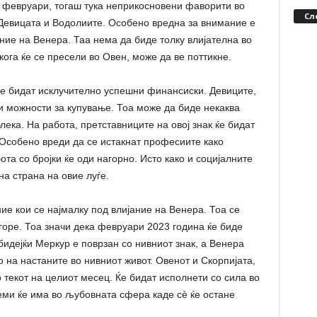
8 февруари, тогаш тука неприкосновени фаворити во
Сл
 Девицата и Водолиите. Особено вредна за внимание е
ание на Венера. Таа нема да биде толку влијателна во
ога ќе се пресели во Овен, може да ве поттикне.
 ќе бидат исклучително успешни финансиски. Девиците,
и можности за купување. Тоа може да биде некаква
лека. На работа, претставниците на овој знак ќе бидат
 Особено вреди да се истакнат професиите како
бота со бројки ќе оди нагорно. Исто како и социјалните
на страна на овие луѓе.
ие кои се најмалку под влијание на Венера. Тоа се
оре. Тоа значи дека февруари 2023 година ќе биде
бидејќи Меркур е поврзан со нивниот знак, а Венера
 на настаните во нивниот живот. Овенот и Скорпијата,
о текот на целиот месец. Ќе бидат исполнети со сила во
еми ќе има во љубовната сфера каде сѐ ќе остане