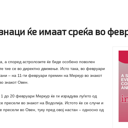
знаци ќе имаат среќа во фев
а, а според астролозите ќе биде особено поволен
те тие се во директно движење. Исто така, во февруари
стани – на 11-ти февруари премин на Меркур во знакот
во знакот Овен.
 1 до 20 февруари Меркур ќе ги израдува луѓето од
се пресели во знакот на Водолија. Истото ќе се случи и
се пресели во Овен, туку пред овој настан – односно од