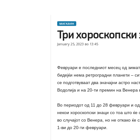
МАГАЗИН
Три хороскопски 
January 25, 2023 во 13:45
Февруари е последниот месец од зимат
бидејќи нема ретроградни планети – си
се подготвуваат два значајни астро на
Водолија и на 20-ти премин на Венера 
Во периодот од 11 до 28 февруари и од
некои хороскопски знаци со тоа што ќе 
во случајот со Венера, но не откако ќе 
1-ви до 20-ти февруари.