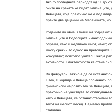
Ако го погледнете периодот од 11 до 2
очите на среќата ќе бидат Близнаците,
Девицата, која практично не е под влиј
првите две децении на Месечината, но к
Родените во овие 3 знаци на зодијакот
Близнаците и Водолијата имаат одличн
опрема, како и недвижен имот, накит, об
многу среќни во однос на преговорите.
консултант, психолог, учител. Секоја ра
активности. Елоквентноста ќе стане сил
Во февруари, важно е да се истакнат он
Овен, Шкорпија и Девица споменати пог
финансиски најпозитивен за Девиците, 
практично не учествува во обликувањето
како и Девицата, ќе останат стабилни в
текот на целиот месец. Најмалку пробл
стабилно.