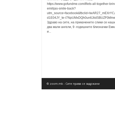
https://www.gofundme.com/f/lets-all-together-brin
emilijas-smile-back?
utm_source=facebook&fbclid=IwAR27_mEXrYC
d1E04JY_te-i7NpUMxDQh0un6JiidSBUZF0kfm
Здраво на сите, на прикачените слики се наш
два мали ангели, 9 -годишните близначки Еми
и...
© zoom.mk - Сите права се задржани