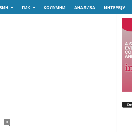
ЗИН
ГИК
KОЛУМНИ
AНАЛИЗА
ИНТЕРВЈУ
Сл
0