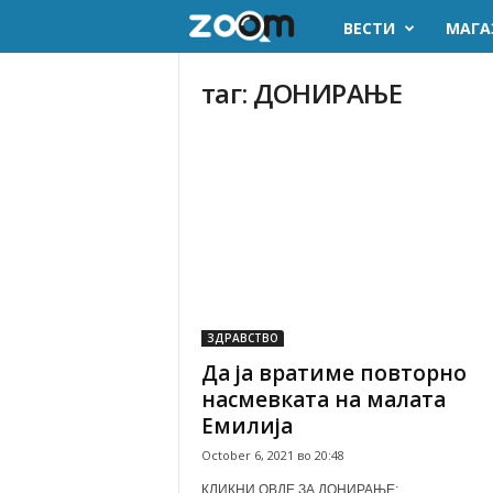
ВЕСТИ
МАГА
z
o
таг: ДОНИРАЊЕ
o
m
.
m
k
ЗДРАВСТВО
Да ја вратиме повторно
насмевката на малата
Емилија
October 6, 2021 во 20:48
КЛИКНИ ОВДЕ ЗА ДОНИРАЊЕ: